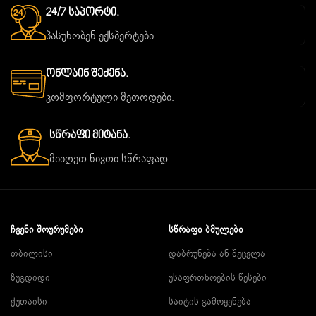
24/7 Საპორტი.
პასუხობენ ექსპერტები.
Ონლაინ Შეძენა.
კომფორტული მეთოდები.
Სწრაფი Მიტანა.
მიიღეთ ნივთი სწრაფად.
ᲩᲕᲔᲜᲘ ᲨᲝᲣᲠᲣᲛᲔᲑᲘ
ᲡᲬᲠᲐᲤᲘ ᲑᲛᲣᲚᲔᲑᲘ
თბილისი
დაბრუნება ან შეცვლა
ზუგდიდი
უსაფრთხოების წესები
ქუთაისი
საიტის გამოყენება