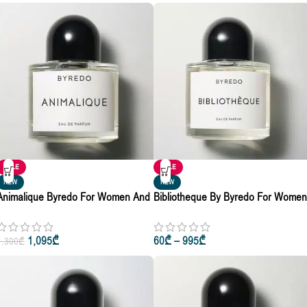
SALE
SALE
NEW
NEW
Animalique Byredo For Women And
Bibliotheque By Byredo For Women
Men Eau De Parfum 10ml • 50ml •
& Men Eau De Parfum 10ml • 50ml 
100ml
100ml
1,095
₾
60
₾
–
995
₾
1,300
₾