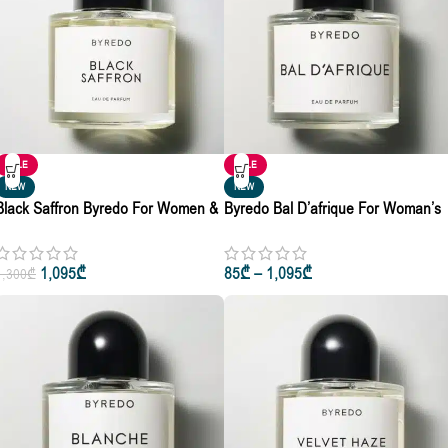
SALE
SALE
NEW
NEW
Black Saffron Byredo For Women &
Byredo Bal D’afrique For Woman’s
Men Eau De Parfum 10ml • 50ml •
& Man Eau De Parfum 50ml • 100m
100ml
• 250ml
1,095
₾
85
₾
–
1,095
₾
1,300
₾