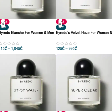
SALE
SALE
NEW
NEW
Byredo Blanche For Women & Men
Byredo’s Velvet Haze For Woman &
Natural Spray Eau De Parfum 10ml
Man Eau De Parfum 50ml • 100ml
• 50ml • 100ml
115
₾
–
1,045
₾
125
₾
–
995
₾