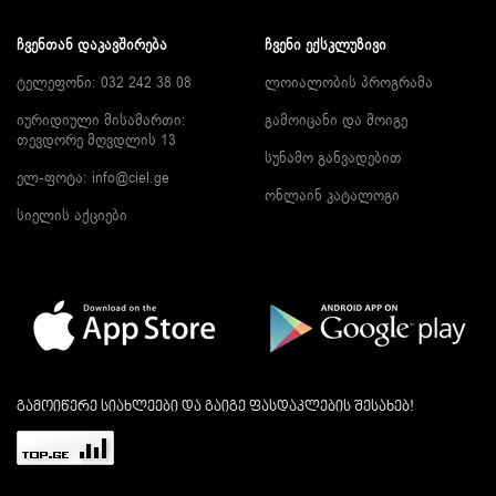
ᲩᲕᲔᲜᲗᲐᲜ ᲓᲐᲙᲐᲕᲨᲘᲠᲔᲑᲐ
ᲩᲕᲔᲜᲘ ᲔᲥᲡᲙᲚᲣᲖᲘᲕᲘ
ტელეფონი: 032 242 38 08
ლოიალობის პროგრამა
იურიდიული მისამართი:
გამოიცანი და მოიგე
თევდორე მღვდლის 13
სუნამო განვადებით
ელ-ფოტა:
info@ciel.ge
ონლაინ კატალოგი
სიელის აქციები
გამოიწერე სიახლეები და გაიგე ფასდაკლების შესახებ!