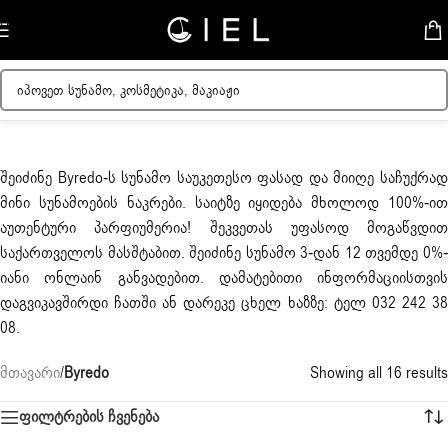
Skip to navigation
Skip to main content
შეიძინე
Byredo
-ს სუნამო საუკეთესო ფასად და მიიღე საჩუქრა
მინი სუნამოების ნაკრები. საიტზე იყიდება მხოლოდ 100%-ით
აუთენტური პარფიუმერია! შეკვეთას უფასოდ მოგაწვდით
საქართველოს მასშტაბით. შეიძინე სუნამო 3-დან 12 თვემდე 0%-
იანი ონლაინ განვადებით. დამატებითი ინფორმაციისთვის
დაგვიკავშირდი ჩათში ან დარეკე ცხელ ხაზზე: ტელ 032 242 38
08.
მთავარი
/
Byredo
Showing all 16 results
ფილტრების ჩვენება