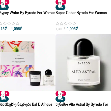
SALE
SALE
NEW
NEW
Gypsy Water By Byredo For Woman
Super Cedar Byredo For Women
& Man Eau De Parfum 10ml • 50ml •
And Men’s Eau De Parfum 10ml •
100ml
50ml • 100ml
115
₾
–
1,095
₾
1,095
₾
1,300
₾
SALE
SALE
NEW
NEW
Სასაჩუქრე Ნაკრები Bal D’Afrique
Სუნამო Alto Astral By Byredo For
Byredo Home Set Edp 50ml +
Women & Men Eau De Parfum 10m