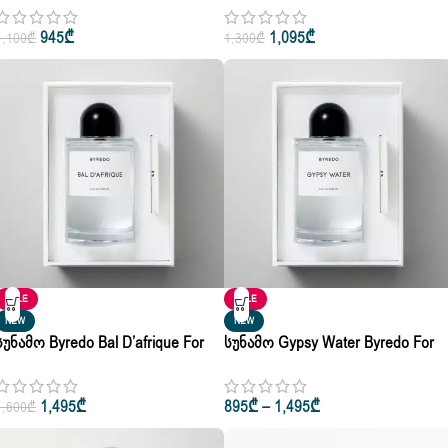
Candle 70g
• 50ml • 100ml
945
₾
1,095
₾
1,100
₾
1,300
₾
SALE
SALE
NEW
NEW
Სუნამო Byredo Bal D’afrique For
Სუნამო Gypsy Water Byredo For
Woman & Man Eau De Parfum
Woman & Man Eau De Parfum
250ml
100ml • 250ml
1,495
₾
895
₾
–
1,495
₾
1,600
₾