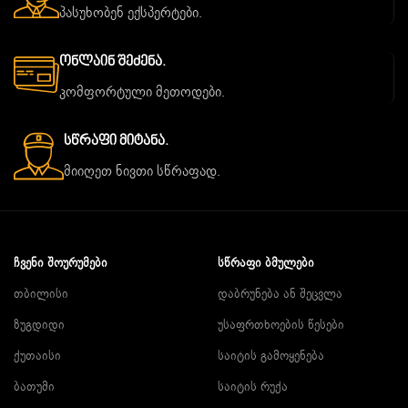
პასუხობენ ექსპერტები.
Ონლაინ Შეძენა.
კომფორტული მეთოდები.
Სწრაფი Მიტანა.
მიიღეთ ნივთი სწრაფად.
ᲩᲕᲔᲜᲘ ᲨᲝᲣᲠᲣᲛᲔᲑᲘ
ᲡᲬᲠᲐᲤᲘ ᲑᲛᲣᲚᲔᲑᲘ
თბილისი
დაბრუნება ან შეცვლა
ზუგდიდი
უსაფრთხოების წესები
ქუთაისი
საიტის გამოყენება
ბათუმი
საიტის რუქა