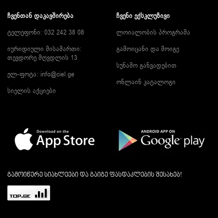
ᲩᲕᲔᲜᲗᲐᲜ ᲓᲐᲙᲐᲕᲨᲘᲠᲔᲑᲐ
ᲩᲕᲔᲜᲘ ᲔᲥᲡᲙᲚᲣᲖᲘᲕᲘ
ტელეფონი: 032 242 38 08
ლოიალობის პროგრამა
იურიდიული მისამართი:
გამოიცანი და მოიგე
თევდორე მღვდლის 13
სუნამო განვადებით
ელ-ფოტა:
info@ciel.ge
ონლაინ კატალოგი
სიელის აქციები
გამოიწერე სიახლეები და გაიგე ფასდაკლების შესახებ!