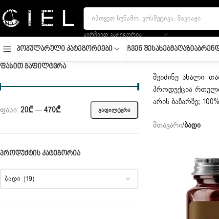
Skip to navigation
Skip to main content
ᲐᲘᲠᲩᲘᲔᲗ ᲙᲐᲢᲔᲒᲝᲠᲘᲐ
Ჩვენ Შესახებ
Მაღაზია
Ბრენდ
Პოპულარული Კატეგორიები
ᲤᲐᲡᲘᲗ ᲒᲐᲤᲘᲚᲢᲕᲠᲐ
შეიძინე ახალი თა
პროდუქცია რთული
არის ბაზარზე; 10
ფასი:
20₾
—
470₾
ᲒᲐᲤᲘᲚᲢᲕᲠᲐ
მთავარი
/
ბადი
ᲞᲠᲝᲓᲣᲥᲢᲘᲡ ᲙᲐᲢᲔᲒᲝᲠᲘᲐ
ბადი (19)