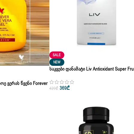
SALE
NEW
Საკვები Დანამატი Liv Antioxidant Super Frui
Blend Mixed Berry By Jifu 30ml
ოე Ვერას Წვენი Forever
369
₾
420
₾