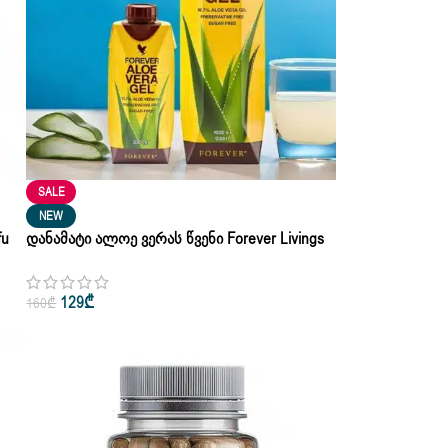
SALE
NEW
fu
Დანამატი Ალოე Ვერას Წვენი Forever Livings
Aloe Vera 330ml X 3Pc
129
₾
160
₾