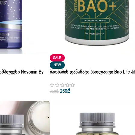
SALE
NEW
მპლექსი Novomin By
Ბაობაბის Დანამატი Ბაოლაიფი Bao Life Ji
 Cap | 530 Mg
Bao + Plant Based Net Weight 250 G
269
₾
350
₾