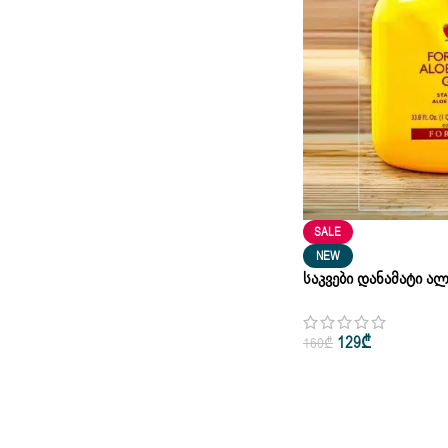
SALE
NEW
Საკვები Დანამატი Ალ
Aloe Vera Gel 1000ml
129
₾
160
₾