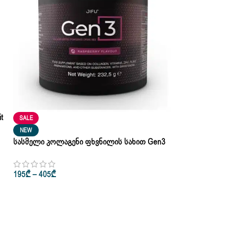
t
SALE
NEW
Სასმელი Კოლაგენი Ფხვნილის Სახით Gen3
Collagen Matrix Drink Jifu 232gr
195
₾
–
405
₾