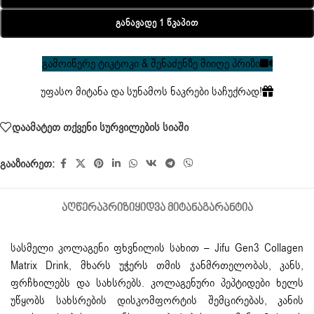
Განავადე 1 Წკაპით
გამოიწერე ტიკტოკი & შენაძენზე მიიღე პრიზი
უფასო მიტანა და სუნამოს ნაკრები საჩუქრად!
დაამატეთ თქვენი სურვილების სიაში
გააზიარეთ:
ᲐᲦᲬᲔᲠᲐ
ᲞᲠᲘᲖᲘ
ᲧᲘᲓᲕᲐ ᲛᲘᲢᲐᲜᲐ
ᲒᲐᲠᲐᲜᲢᲘᲐ
სასმელი
კოლაგენი ფხვნილის სახით
–
Jifu
Gen3 Collagen
Matrix Drink, მხარს უჭერს თმის ჯანმრთელობას, კანს,
ფრჩხილებს და სახსრებს. კოლაგენური პეპტიდები ხელს
უწყობს სახსრების დისკომფორტის შემცირებას, კანის