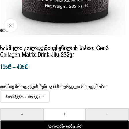
Click to enlarge
Სასმელი Კოლაგენი Ფხვნილის Სახით Gen3
Collagen Matrix Drink Jifu 232gr
195
₾
–
405
₾
ᲐᲘᲠᲩᲘᲔ ᲞᲠᲝᲓᲣᲥᲢᲘᲡ ᲨᲔᲜᲗᲕᲘᲡ ᲡᲐᲡᲣᲠᲕᲔᲚᲘ ᲠᲐᲝᲓᲔᲜᲝᲑᲐ
-
+
Კალათაში Დამატება