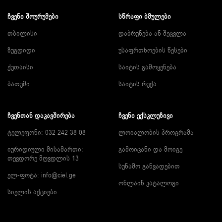
ᲩᲕᲔᲜᲘ ᲨᲝᲣᲠᲣᲛᲔᲑᲘ
ᲡᲬᲠᲐᲤᲘ ᲑᲛᲣᲚᲔᲑᲘ
თბილისი
დაბრუნება ან შეცვლა
ზუგდიდი
უსაფრთხოების წესები
ქუთაისი
საიტის გამოყენება
ბათუმი
საიტის რუქა
ᲩᲕᲔᲜᲗᲐᲜ ᲓᲐᲙᲐᲕᲨᲘᲠᲔᲑᲐ
ᲩᲕᲔᲜᲘ ᲔᲥᲡᲙᲚᲣᲖᲘᲕᲘ
ტელეფონი: 032 242 38 08
ლოიალობის პროგრამა
იურიდიული მისამართი:
გამოიცანი და მოიგე
თევდორე მღვდლის 13
სუნამო განვადებით
ელ-ფოტა:
info@ciel.ge
ონლაინ კატალოგი
სიელის აქციები