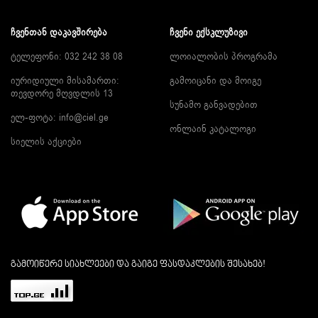
ᲩᲕᲔᲜᲗᲐᲜ ᲓᲐᲙᲐᲕᲨᲘᲠᲔᲑᲐ
ᲩᲕᲔᲜᲘ ᲔᲥᲡᲙᲚᲣᲖᲘᲕᲘ
ტელეფონი: 032 242 38 08
ლოიალობის პროგრამა
იურიდიული მისამართი:
გამოიცანი და მოიგე
თევდორე მღვდლის 13
სუნამო განვადებით
ელ-ფოტა:
info@ciel.ge
ონლაინ კატალოგი
სიელის აქციები
გამოიწერე სიახლეები და გაიგე ფასდაკლების შესახებ!