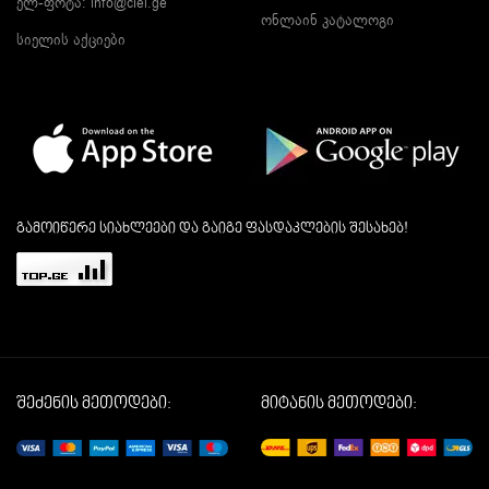
ელ-ფოტა:
info@ciel.ge
ონლაინ კატალოგი
სიელის აქციები
გამოიწერე სიახლეები და გაიგე ფასდაკლების შესახებ!
შეძენის მეთოდები:
მიტანის მეთოდები: