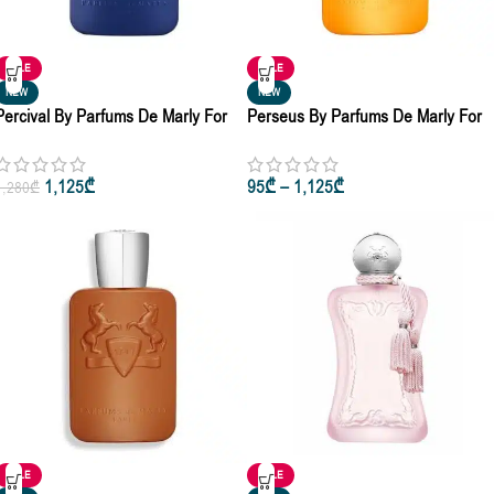
SALE
SALE
NEW
NEW
Percival By Parfums De Marly For
Perseus By Parfums De Marly For
Men & Women Eau De Parfum 10ml
Men & Women Eau De Parfum 10m
• 125ml
• 125ml
1,125
₾
95
₾
–
1,125
₾
1,280
₾
SALE
SALE