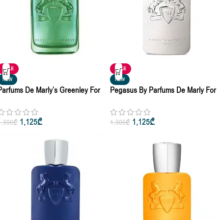
SALE
SALE
NEW
NEW
Parfums De Marly’s Greenley For
Pegasus By Parfums De Marly For
Women & Men Eau De Parfum 10ml
Men & Women Eau De Parfum 10m
• 125ml
• 125ml
1,125
₾
1,125
₾
1,300
₾
1,300
₾