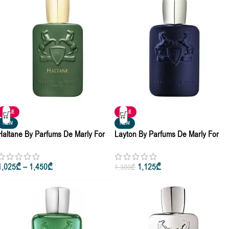
SALE
SALE
NEW
NEW
Haltane By Parfums De Marly For
Layton By Parfums De Marly For
Men & Women Eau De Parfum For
Men & Women Eau De Parfum For
Men 75ml • 125ml
Men 125ml
1,025
₾
–
1,450
₾
1,125
₾
1,300
₾