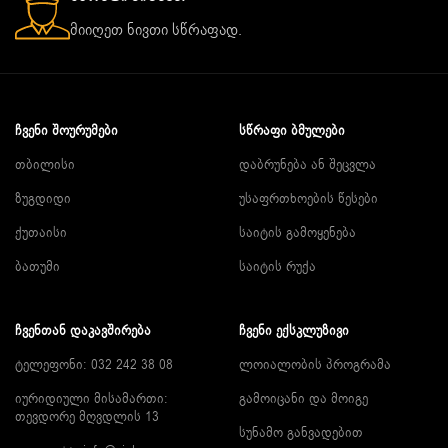
მიიღეთ ნივთი სწრაფად.
ᲩᲕᲔᲜᲘ ᲨᲝᲣᲠᲣᲛᲔᲑᲘ
ᲡᲬᲠᲐᲤᲘ ᲑᲛᲣᲚᲔᲑᲘ
თბილისი
დაბრუნება ან შეცვლა
ზუგდიდი
უსაფრთხოების წესები
ქუთაისი
საიტის გამოყენება
ბათუმი
საიტის რუქა
ᲩᲕᲔᲜᲗᲐᲜ ᲓᲐᲙᲐᲕᲨᲘᲠᲔᲑᲐ
ᲩᲕᲔᲜᲘ ᲔᲥᲡᲙᲚᲣᲖᲘᲕᲘ
ტელეფონი: 032 242 38 08
ლოიალობის პროგრამა
იურიდიული მისამართი:
გამოიცანი და მოიგე
თევდორე მღვდლის 13
სუნამო განვადებით