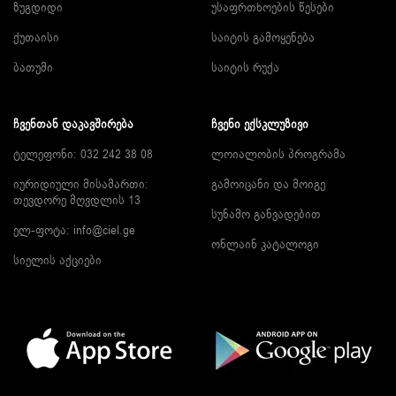
ზუგდიდი
უსაფრთხოების წესები
ქუთაისი
საიტის გამოყენება
ბათუმი
საიტის რუქა
ᲩᲕᲔᲜᲗᲐᲜ ᲓᲐᲙᲐᲕᲨᲘᲠᲔᲑᲐ
ᲩᲕᲔᲜᲘ ᲔᲥᲡᲙᲚᲣᲖᲘᲕᲘ
ტელეფონი: 032 242 38 08
ლოიალობის პროგრამა
იურიდიული მისამართი:
გამოიცანი და მოიგე
თევდორე მღვდლის 13
სუნამო განვადებით
ელ-ფოტა:
info@ciel.ge
ონლაინ კატალოგი
სიელის აქციები