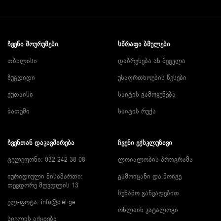
ᲩᲕᲔᲜᲘ ᲨᲝᲣᲠᲣᲛᲔᲑᲘ
ᲡᲬᲠᲐᲤᲘ ᲑᲛᲣᲚᲔᲑᲘ
თბილისი
დაბრუნება ან შეცვლა
ზუგდიდი
უსაფრთხოების წესები
ქუთაისი
საიტის გამოყენება
ბათუმი
საიტის რუქა
ᲩᲕᲔᲜᲗᲐᲜ ᲓᲐᲙᲐᲕᲨᲘᲠᲔᲑᲐ
ᲩᲕᲔᲜᲘ ᲔᲥᲡᲙᲚᲣᲖᲘᲕᲘ
ტელეფონი: 032 242 38 08
ლოიალობის პროგრამა
იურიდიული მისამართი:
გამოიცანი და მოიგე
თევდორე მღვდლის 13
სუნამო განვადებით
ელ-ფოტა:
info@ciel.ge
ონლაინ კატალოგი
სიელის აქციები