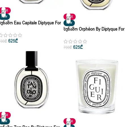
SALE
NEW
SALE
Სუნამო Eau Capitale Diptyque For
NEW
Woman & Man Eau De Toilette 50ml
Სუნამო Orphéon By Diptyque For
| 100ml
Woman & Man Eau De Toilette 50m
625
₾
700
₾
| 100ml
625
₾
700
₾
SALE
NEW
SALE