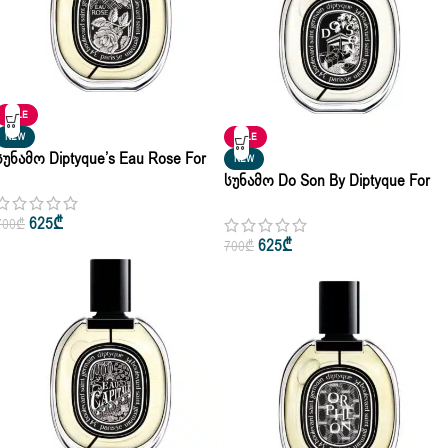
SALE
NEW
SALE
Სუნამო Diptyque’s Eau Rose For
NEW
Woman Eau De Toilette 50ml |
Სუნამო Do Son By Diptyque For
100ml
Woman Eau De Toilette 50ml |
625
₾
700
₾
100ml
625
₾
700
₾