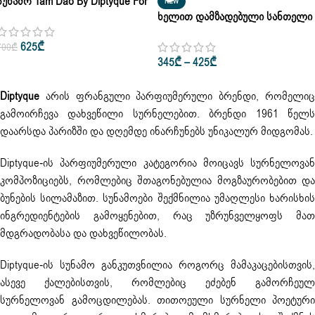
Სუნამო Tam Dao By Diptyque For
NEW
Man & Woman Eau De Toilette 50ml
Ხელით Დამზადებული Სანთელი
| 100ml
Figuire Fig Tree Candle Diptyque
625
₾
700
₾
190 Gr • 300 Gr
345
₾
–
425
₾
Diptyque
არის ფრანგული პარფიუმერული ბრენდი, რომელიც
გამოირჩევა დახვეწილი სურნელებით. ბრენდი 1961 წელს
დაარსდა პარიზში და დღემდე ინარჩუნებს უნიკალურ მიდგომას.
Diptyque-ის პარფიუმერული კატეგორია მოიცავს სურნელოვან
კომპოზიციებს, რომლებიც შთაგონებულია მოგზაურობებით და
ბუნების სილამაზით. სუნამოები შექმნილია უმაღლესი ხარისხის
ინგრედიენტების გამოყენებით, რაც უზრუნველყოფს მათ
მდგრადობასა და დახვეწილობას.
Diptyque-ის სუნამო განკუთვნილია როგორც მამაკაცებისთვის,
ასევე ქალებისთვის, რომლებიც ეძებენ გამორჩეულ
სურნელოვან გამოცდილებას. თითოეული სურნელი პოეტური