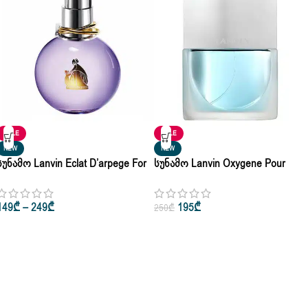
SALE
SALE
NEW
NEW
Სუნამო Lanvin Eclat D’arpege For
Სუნამო Lanvin Oxygene Pour
Women Eau De Parfum 30ml • 50ml
Femme Eau De Toilette 10ml |30ml 
• 100ml
75ml
149
₾
–
249
₾
195
₾
250
₾