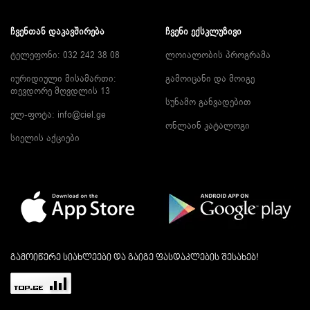
ᲩᲕᲔᲜᲗᲐᲜ ᲓᲐᲙᲐᲕᲨᲘᲠᲔᲑᲐ
ᲩᲕᲔᲜᲘ ᲔᲥᲡᲙᲚᲣᲖᲘᲕᲘ
ტელეფონი: 032 242 38 08
ლოიალობის პროგრამა
იურიდიული მისამართი:
გამოიცანი და მოიგე
თევდორე მღვდლის 13
სუნამო განვადებით
ელ-ფოტა:
info@ciel.ge
ონლაინ კატალოგი
სიელის აქციები
გამოიწერე სიახლეები და გაიგე ფასდაკლების შესახებ!