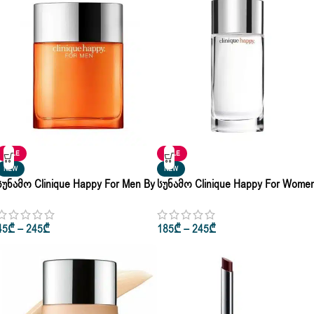
SALE
SALE
NEW
NEW
Სუნამო Clinique Happy For Men By
Სუნამო Clinique Happy For Wome
Clinique Eau De Cologne 50ml •
By Clinique Eau De Cologne 50ml •
100ml
100ml
45
₾
–
245
₾
185
₾
–
245
₾