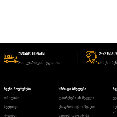
Უფასო Მიტანა.
24/7 Საპ
200 ლარიდან, უფასოა.
პასუხობენ
ᲩᲕᲔᲜᲘ ᲨᲝᲣᲠᲣᲛᲔᲑᲘ
ᲡᲬᲠᲐᲤᲘ ᲑᲛᲣᲚᲔᲑᲘ
ᲩᲕ
თბილისი
დაბრუნება ან შეცვლა
ტე
ზუგდიდი
უსაფრთხოების წესები
იუ
თ
ქუთაისი
საიტის გამოყენება