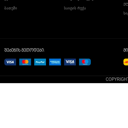
ე
ბათუმი
საიტის რუქა
სი
შეძენის მეთოდები:
მ
COPYRIGHT