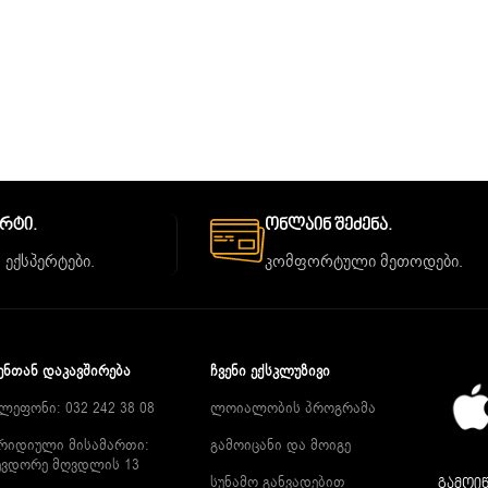
ორტი.
Ონლაინ Შეძენა.
 ექსპერტები.
კომფორტული მეთოდები.
ᲔᲜᲗᲐᲜ ᲓᲐᲙᲐᲕᲨᲘᲠᲔᲑᲐ
ᲩᲕᲔᲜᲘ ᲔᲥᲡᲙᲚᲣᲖᲘᲕᲘ
ლეფონი: 032 242 38 08
ლოიალობის პროგრამა
რიდიული მისამართი:
გამოიცანი და მოიგე
ევდორე მღვდლის 13
სუნამო განვადებით
გამოიწ