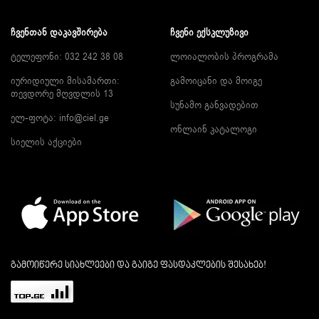
ᲩᲕᲔᲜᲗᲐᲜ ᲓᲐᲙᲐᲕᲨᲘᲠᲔᲑᲐ
ᲩᲕᲔᲜᲘ ᲔᲥᲡᲙᲚᲣᲖᲘᲕᲘ
ტელეფონი: 032 242 38 08
ლოიალობის პროგრამა
იურიდიული მისამართი:
გამოიცანი და მოიგე
თევდორე მღვდლის 13
სუნამო განვადებით
ელ-ფოტა:
info@ciel.ge
ონლაინ კატალოგი
სიელის აქციები
გამოიწერე სიახლეები და გაიგე ფასდაკლების შესახებ!