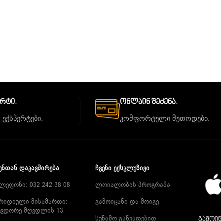
ორტი.
Ონლაინ Შეძენა.
 ექსპერტები.
კომფორტული მეთოდები.
ᲔᲜᲗᲐᲜ ᲓᲐᲙᲐᲕᲨᲘᲠᲔᲑᲐ
ᲩᲕᲔᲜᲘ ᲔᲥᲡᲙᲚᲣᲖᲘᲕᲘ
ლეფონი: 032 242 38 08
ლოიალობის პროგრამა
რიდიული მისამართი:
გამოიცანი და მოიგე
ევდორე მღვდლის 13
სუნამო განვადებით
გამოიწ