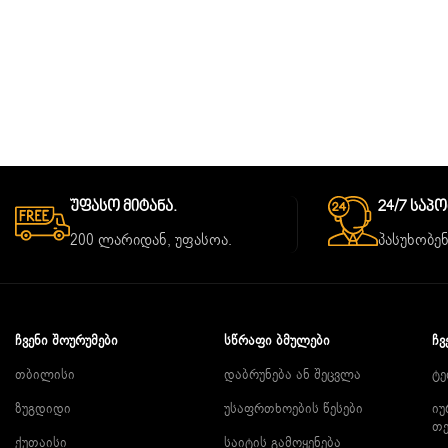
Უფასო Მიტანა.
24/7 Საპ
200 ლარიდან, უფასოა.
პასუხობენ
ᲩᲕᲔᲜᲘ ᲨᲝᲣᲠᲣᲛᲔᲑᲘ
ᲡᲬᲠᲐᲤᲘ ᲑᲛᲣᲚᲔᲑᲘ
ᲩᲕ
თბილისი
დაბრუნება ან შეცვლა
ტე
ზუგდიდი
უსაფრთხოების წესები
იუ
თ
ქუთაისი
საიტის გამოყენება