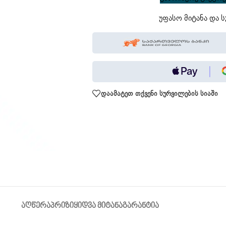
უფასო მიტანა და ს
დაამატეთ თქვენი სურვილების სიაში
ᲐᲦᲬᲔᲠᲐ
ᲞᲠᲘᲖᲘ
ᲧᲘᲓᲕᲐ ᲛᲘᲢᲐᲜᲐ
ᲒᲐᲠᲐᲜᲢᲘᲐ