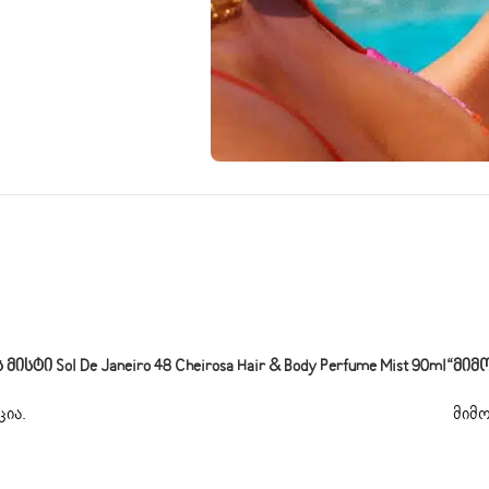
ი Sol De Janeiro 48 Cheirosa Hair & Body Perfume Mist 90ml“
Მიმ
ცია
.
მიმო