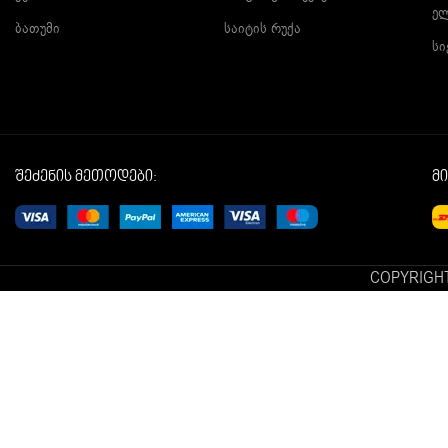
ე
ბათუმი
საიტის რუქა
სი
შეძენის მეთოდები:
მ
COPYRIGHT