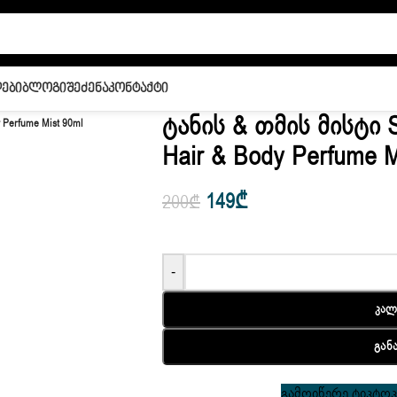
ები
Ბლოგი
Შეძენა
Კონტაქტი
Ტანის & Თმის Მისტი S
 Perfume Mist 90ml
Hair & Body Perfume M
149
₾
200
₾
-
Კალ
Გან
გამოიწერე ტიკტოკი