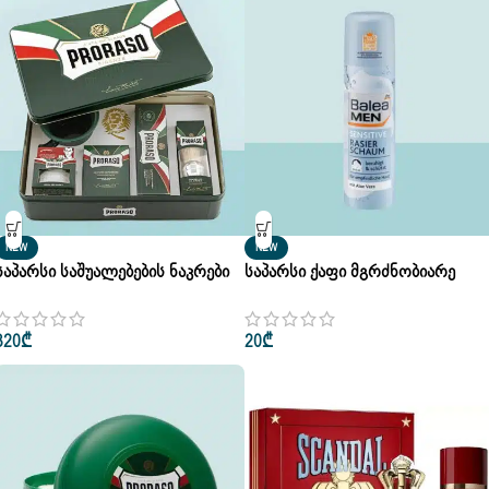
NEW
NEW
Საპარსი Საშუალებების Ნაკრები
Საპარსი Ქაფი Მგრძნობიარე
Luxury Gift Box Refresh By Proraso
Კანის Balea Men Sensitive
Rasierschaum 300ml
320
₾
20
₾