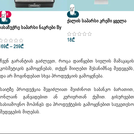
SALE
NEW
Ქალის Საპარსი Კრემი Ყველა
NEW
Სასაჩუქრე Საპარსი Ნაკრები By
Ტიპის Კანის Siberian Wellness
Proraso Gino Vintage Selection
100ml
18
₾
Toccasana Set
169
₾
–
259
₾
ჩვენ გარანტიას გაძლევთ, როცა დაიწყებთ სიელის მამაკაცის
კოსმეტიკის გამოყენებას, თქვენ მიიღებთ შესანიშნავ შედეგებს,
და არ მოგინდებათ სხვა პროდუქციის გამოყენება.
საიტზე პროდუქცია შეგიძლიათ შეიძინოთ საბანკო ბარათით,
ონლაინ განვადებით ან კურიერთან ქეშით. გისურვებთ
სასიამოვნო შოპინგს და პროდუქტების გამოყენებით საუკეთესო
შედეგების მიღებას.