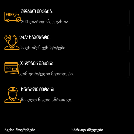
Უფასო Მიტანა.
200 ლარიდან, უფასოა.
24/7 Საპორტი.
პასუხობენ ექსპერტები.
Ონლაინ Შეძენა.
კომფორტული მეთოდები.
Სწრაფი Მიტანა.
მიიღეთ ნივთი სწრაფად.
ᲩᲕᲔᲜᲘ ᲨᲝᲣᲠᲣᲛᲔᲑᲘ
ᲡᲬᲠᲐᲤᲘ ᲑᲛᲣᲚᲔᲑᲘ