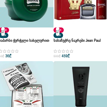
SALE
SALE
NEW
NEW
Საპარსი Ჭურჭელი Სახელურით
Სასაჩუქრე Ნაკრები Jean Paul
Proraso Shaving Bowl With Handle
Gaultier For Him Set
Plastic
36
₾
459
₾
40
₾
500
₾