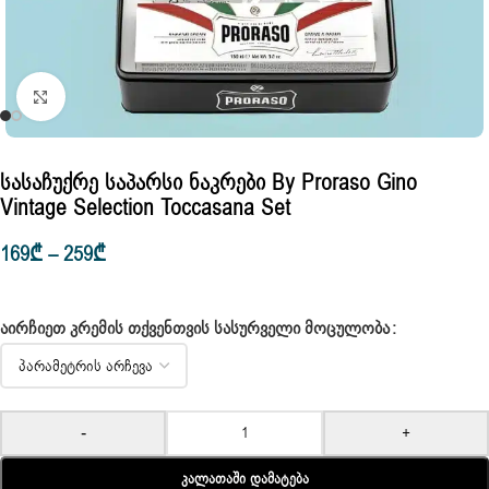
Click to enlarge
Სასაჩუქრე Საპარსი Ნაკრები By Proraso Gino
Vintage Selection Toccasana Set
169
₾
–
259
₾
ᲐᲘᲠᲩᲘᲔᲗ ᲙᲠᲔᲛᲘᲡ ᲗᲥᲕᲔᲜᲗᲕᲘᲡ ᲡᲐᲡᲣᲠᲕᲔᲚᲘ ᲛᲝᲪᲣᲚᲝᲑᲐ
-
+
Კალათაში Დამატება