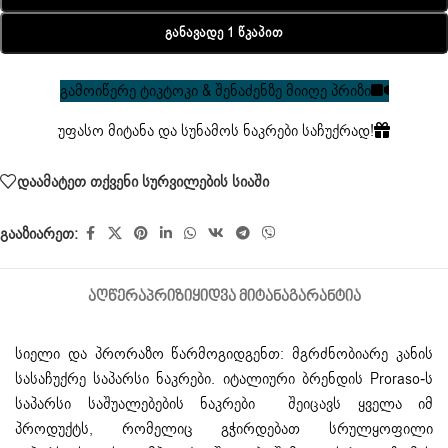
Განავადე 1 Წკაპით
გამოიწერე ტიკტოკი & შენაძენზე მიიღე პრიზი
უფასო მიტანა და სუნამოს ნაკრები საჩუქრად!
დაამატეთ თქვენი სურვილების სიაში
გააზიარეთ:
ᲐᲦᲬᲔᲠᲐ
ᲞᲠᲘᲖᲘ
ᲧᲘᲓᲕᲐ ᲛᲘᲢᲐᲜᲐ
ᲒᲐᲠᲐᲜᲢᲘᲐ
სიელი და პრორაზო წარმოგიდგენთ: მგრძნობიარე კანის
სასაჩუქრე საპარსი ნაკრები. იტალიური ბრენდის Proraso-ს
საპარსი საშუალებების
ნაკრები შეიცავს ყველა იმ
პროდუქტს, რომელიც გჭირდებათ სრულყოფილი