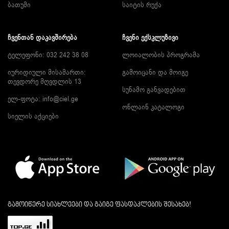
ბათუმი
საიტის რუქა
ᲩᲕᲔᲜᲗᲐᲜ ᲓᲐᲙᲐᲕᲨᲘᲠᲔᲑᲐ
ᲩᲕᲔᲜᲘ ᲔᲥᲡᲙᲚᲣᲖᲘᲕᲘ
ტელეფონი: 032 242 38 08
ლოიალობის პროგრამა
იურიდიული მისამართი:
გამოიცანი და მოიგე
თევდორე მღვდლის 13
სუნამო განვადებით
ელ-ფოტა:
info@ciel.ge
ონლაინ კატალოგი
სიელის აქციები
გამოიწერე სიახლეები და გაიგე ფასდაკლების შესახებ!