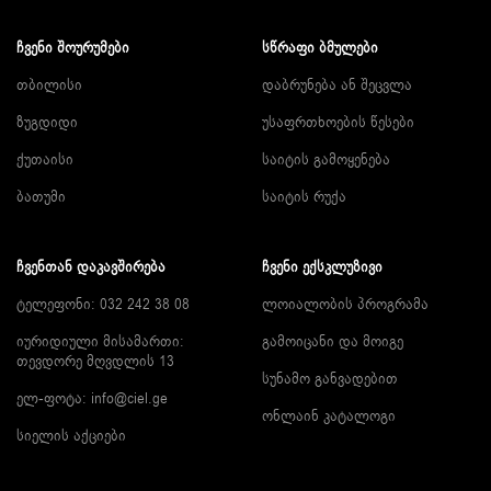
ᲩᲕᲔᲜᲘ ᲨᲝᲣᲠᲣᲛᲔᲑᲘ
ᲡᲬᲠᲐᲤᲘ ᲑᲛᲣᲚᲔᲑᲘ
თბილისი
დაბრუნება ან შეცვლა
ზუგდიდი
უსაფრთხოების წესები
ქუთაისი
საიტის გამოყენება
ბათუმი
საიტის რუქა
ᲩᲕᲔᲜᲗᲐᲜ ᲓᲐᲙᲐᲕᲨᲘᲠᲔᲑᲐ
ᲩᲕᲔᲜᲘ ᲔᲥᲡᲙᲚᲣᲖᲘᲕᲘ
ტელეფონი: 032 242 38 08
ლოიალობის პროგრამა
იურიდიული მისამართი:
გამოიცანი და მოიგე
თევდორე მღვდლის 13
სუნამო განვადებით
ელ-ფოტა:
info@ciel.ge
ონლაინ კატალოგი
სიელის აქციები