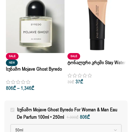
SALE
SALE
Ტონალური Კრემი Stay Water
NEW
Სუნამო Mojave Ghost Byredo
Resistant Foundation On Me
Ი
For Woman & Man Eau De
No Transfer 30ml
M
37
₾
39
₾
Parfum 100ml • 250ml
806
₾
–
1,346
₾
3
Სუნამო Mojave Ghost Byredo For Woman & Man Eau
De Parfum 100ml • 250ml
806
₾
1,000
₾