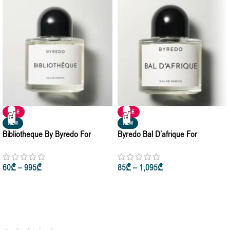
SALE
SALE
NEW
NEW
Bibliotheque By Byredo For
Byredo Bal D’afrique For
Women & Men Eau De Parfum
Woman’s & Man Eau De Parfum
10ml • 50ml • 100ml
50ml • 100ml • 250ml
60
₾
–
995
₾
85
₾
–
1,095
₾