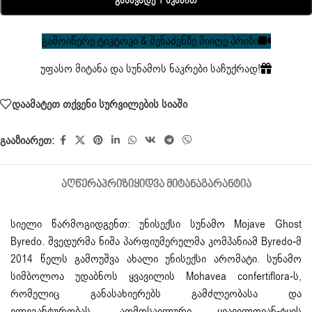
Განავადე 1 Წკაპით
გამოიწერე ტიკტოკი & შენაძენზე მიიღე პრიზი
უფასო მიტანა და სუნამოს ნაკრები საჩუქრად!
დაამატეთ თქვენი სურვილების სიაში
გააზიარეთ:
ᲐᲦᲬᲔᲠᲐ
ᲞᲠᲘᲖᲘ
ᲧᲘᲓᲕᲐ ᲛᲘᲢᲐᲜᲐ
ᲒᲐᲠᲐᲜᲢᲘᲐ
სიელი წარმოგიდგენთ: უნისექსი სუნამო Mojave Ghost
Byredo. შვედურმა ნიშა პარფიუმერულმა კომპანიამ Byredo-მ
2014 წელს გამოუშვა ახალი უნისექსი არომატი. სუნამო
სიმბოლოა უდაბნოს ყვავილის Mohavea confertiflora-ს,
რომელიც განასახიერებს გამძლეობასა და
ელეგანტურობას. აღმოსავლური ყვავილოვან-ტყის