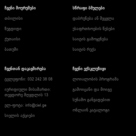
ᲩᲕᲔᲜᲘ ᲨᲝᲣᲠᲣᲛᲔᲑᲘ
ᲡᲬᲠᲐᲤᲘ ᲑᲛᲣᲚᲔᲑᲘ
თბილისი
დაბრუნება ან შეცვლა
ზუგდიდი
უსაფრთხოების წესები
ქუთაისი
საიტის გამოყენება
ბათუმი
საიტის რუქა
ᲩᲕᲔᲜᲗᲐᲜ ᲓᲐᲙᲐᲕᲨᲘᲠᲔᲑᲐ
ᲩᲕᲔᲜᲘ ᲔᲥᲡᲙᲚᲣᲖᲘᲕᲘ
ტელეფონი: 032 242 38 08
ლოიალობის პროგრამა
იურიდიული მისამართი:
გამოიცანი და მოიგე
თევდორე მღვდლის 13
სუნამო განვადებით
ელ-ფოტა:
info@ciel.ge
ონლაინ კატალოგი
სიელის აქციები