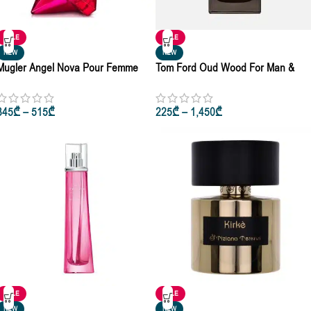
SALE
SALE
NEW
NEW
Mugler Angel Nova Pour Femme
Tom Ford Oud Wood For Man &
Eau De Toilette 30ml • 50ml • 100ml
Woman Eau De Parfum 50ml |
100ml
345
₾
–
515
₾
225
₾
–
1,450
₾
SALE
SALE
NEW
NEW