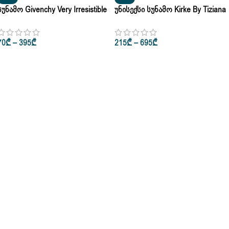
Სუნამო Givenchy Very Irresistible
Უნისექსი Სუნამო Kirke By Tiziana
Eau De Toilette Pour Femme 10ml •
Terenzi Extrait De Parfum 100ml
75ml
70
₾
–
395
₾
215
₾
–
695
₾