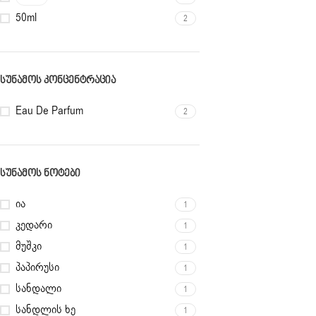
50ml
2
ᲡᲣᲜᲐᲛᲝᲡ ᲙᲝᲜᲪᲔᲜᲢᲠᲐᲪᲘᲐ
Eau De Parfum
2
ᲡᲣᲜᲐᲛᲝᲡ ᲜᲝᲢᲔᲑᲘ
ია
1
კედარი
1
მუშკი
1
პაპირუსი
1
სანდალი
1
სანდლის ხე
1