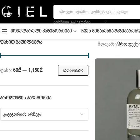
Skip to navigation
Skip to main content
ᲐᲘᲠᲩᲘᲔᲗ ᲙᲐᲢᲔᲒᲝᲠᲘᲐ
Ჩვენ Შესახებ
Მაღაზია
Ბრენდ
Პოპულარული Კატეგორიები
ᲤᲐᲡᲘᲗ ᲒᲐᲤᲘᲚᲢᲕᲠᲐ
მთავარი
/
პროდუქტი
ფასი:
60₾
—
1,150₾
ᲒᲐᲤᲘᲚᲢᲕᲠᲐ
ᲞᲠᲝᲓᲣᲥᲢᲘᲡ ᲙᲐᲢᲔᲒᲝᲠᲘᲐ
კატეგორიის არჩევა