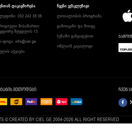
ᲔᲜᲗᲐᲜ ᲓᲐᲙᲐᲕᲨᲘᲠᲔᲑᲐ
ᲩᲕᲔᲜᲘ ᲔᲥᲡᲙᲚᲣᲖᲘᲕᲘ
ლეფონი: 032 242 38 08
ლოიალობის პროგრამა
რიდიული მისამართი:
გამოიცანი და მოიგე
ევდორე მღვდლის 13
სუნამო განვადებით
გამოიწ
ლ-ფოტა:
info@ciel.ge
ონლაინ კატალოგი
ელის აქციები
იტანის მეთოდები:
ჩვენ 
S © CREATED BY CIEL.GE 2004-2026 ALL RIGHT RESERVED