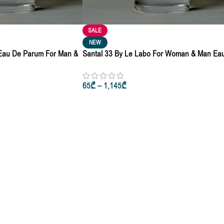
SALE
NEW
 Eau De Parum For Man &
Santal 33 By Le Labo For Woman & Man Ea
Parfum 10ml • 50ml • 100ml
65
₾
–
1,145
₾