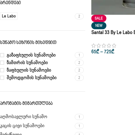
ᲑᲠᲔᲜᲓᲔᲑᲘ
Le Labo
2
SALE
NEW
Santal 33 By Le Labo
Woman 10ml • 50ml
ᲡᲣᲜᲐᲛᲝ ᲡᲔᲖᲝᲜᲘᲡ ᲛᲘᲮᲔᲓᲕᲘᲗ
65
₾
–
725
₾
გაზაფხულის სუნამოები
1
ზამთრის სუნამოები
2
ზაფხულის სუნამოები
2
შემოდგომის სუნამოები
2
ᲐᲠᲝᲛᲐᲢᲘᲡ ᲛᲘᲛᲐᲠᲗᲣᲚᲔᲑᲐ
აღმოსავლური სუნამო
1
კაცის ცივი სუნამოები
1
მერქნული
1