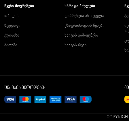
ᲩᲕᲔᲜᲘ ᲨᲝᲣᲠᲣᲛᲔᲑᲘ
ᲡᲬᲠᲐᲤᲘ ᲑᲛᲣᲚᲔᲑᲘ
ᲩᲕ
თბილისი
დაბრუნება ან შეცვლა
ტე
ზუგდიდი
უსაფრთხოების წესები
იუ
თ
ქუთაისი
საიტის გამოყენება
ე
ბათუმი
საიტის რუქა
სი
შეძენის მეთოდები:
მ
COPYRIGHT