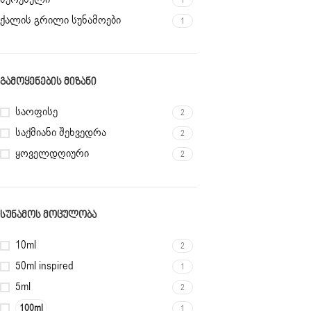
ქალის გრილი სუნამოები
1
ᲒᲐᲛᲝᲧᲔᲜᲔᲑᲘᲡ ᲛᲘᲖᲐᲜᲘ
საოფისე
2
საქმიანი შეხვედრა
2
ყოველდღიური
2
ᲡᲣᲜᲐᲛᲝᲡ ᲛᲝᲪᲣᲚᲝᲑᲐ
10ml
2
50ml inspired
1
5ml
2
100ml
1