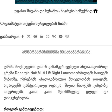
გამოიწერე ტიკტოკი & შენაძენზე მიიღე პრიზი
უფასო მიტანა და სუნამოს ნაკრები საჩუქრად!
დაამატეთ თქვენი სურვილების სიაში
გააზიარეთ:
ᲐᲦᲬᲔᲠᲐ
ᲞᲠᲘᲖᲘ
ᲧᲘᲓᲕᲐ ᲛᲘᲢᲐᲜᲐ
ᲒᲐᲠᲐᲜᲢᲘᲐ
ღრმა მოქმედების ღამის გამამკვრივებელი ანტიასაკობრივი
კრემი Renergie Nuit Multi Lift Night Lancomeარბილებს ნაოჭებს
შუბლზე, უბრუნებს ახალგაზრდულ მოცულობას ლოყებს,
აღადგენს გამჭვირვალე ოვალს, შლის ნაოჭებს კისერზე,
ამკვრივებს კანს. კანი შესამჩნევად გლუვი და
დასვენებულია.
როგორ გამოვიყენოთ: