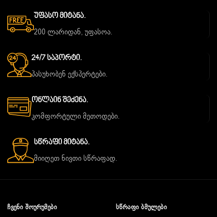
Უფასო Მიტანა.
200 ლარიდან, უფასოა.
24/7 Საპორტი.
პასუხობენ ექსპერტები.
Ონლაინ Შეძენა.
კომფორტული მეთოდები.
Სწრაფი Მიტანა.
მიიღეთ ნივთი სწრაფად.
ᲩᲕᲔᲜᲘ ᲨᲝᲣᲠᲣᲛᲔᲑᲘ
ᲡᲬᲠᲐᲤᲘ ᲑᲛᲣᲚᲔᲑᲘ