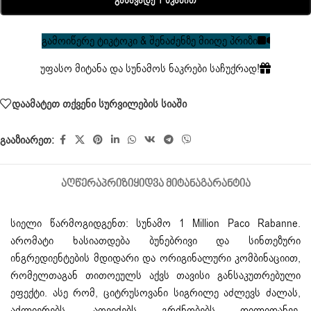
Განავადე 1 Წკაპით
გამოიწერე ტიკტოკი & შენაძენზე მიიღე პრიზი
უფასო მიტანა და სუნამოს ნაკრები საჩუქრად!
დაამატეთ თქვენი სურვილების სიაში
გააზიარეთ:
ᲐᲦᲬᲔᲠᲐ
ᲞᲠᲘᲖᲘ
ᲧᲘᲓᲕᲐ ᲛᲘᲢᲐᲜᲐ
ᲒᲐᲠᲐᲜᲢᲘᲐ
სიელი წარმოგიდგენთ: სუნამო 1 Million
Paco Rabanne
.
არომატი ხასიათდება ბუნებრივი და სინთეზური
ინგრედიენტების მდიდარი და ორიგინალური კომბინაციით,
რომელთაგან თითოეულს აქვს თავისი განსაკუთრებული
ეფექტი. ასე რომ, ციტრუსოვანი სიგრილე აძლევს ძალას,
აძლიერებს, აღვიძებს გრძნობებს დილიდანვე,