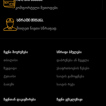
კომფორტული მეთოდები.
Სწრაფი Მიტანა.
მიიღეთ ნივთი სწრაფად.
ᲩᲕᲔᲜᲘ ᲨᲝᲣᲠᲣᲛᲔᲑᲘ
ᲡᲬᲠᲐᲤᲘ ᲑᲛᲣᲚᲔᲑᲘ
თბილისი
დაბრუნება ან შეცვლა
ზუგდიდი
უსაფრთხოების წესები
ქუთაისი
საიტის გამოყენება
ბათუმი
საიტის რუქა
ᲩᲕᲔᲜᲗᲐᲜ ᲓᲐᲙᲐᲕᲨᲘᲠᲔᲑᲐ
ᲩᲕᲔᲜᲘ ᲔᲥᲡᲙᲚᲣᲖᲘᲕᲘ