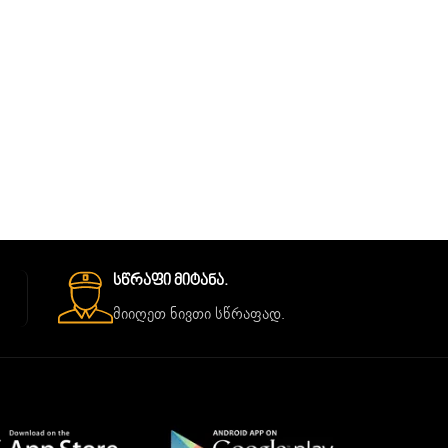
Სწრაფი Მიტანა.
მიიღეთ ნივთი სწრაფად.