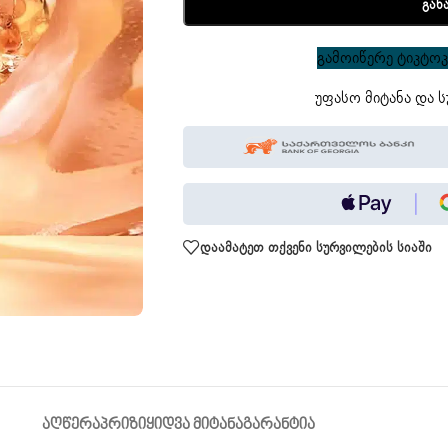
Გან
გამოიწერე ტიკტოკი
უფასო მიტანა და ს
დაამატეთ თქვენი სურვილების სიაში
ᲐᲦᲬᲔᲠᲐ
ᲞᲠᲘᲖᲘ
ᲧᲘᲓᲕᲐ ᲛᲘᲢᲐᲜᲐ
ᲒᲐᲠᲐᲜᲢᲘᲐ