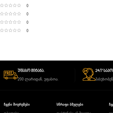
0
0
0
0
Უფასო Მიტანა.
24/7 Საპ
200 ლარიდან, უფასოა.
პასუხობენ
ᲩᲕᲔᲜᲘ ᲨᲝᲣᲠᲣᲛᲔᲑᲘ
ᲡᲬᲠᲐᲤᲘ ᲑᲛᲣᲚᲔᲑᲘ
ᲩᲕ