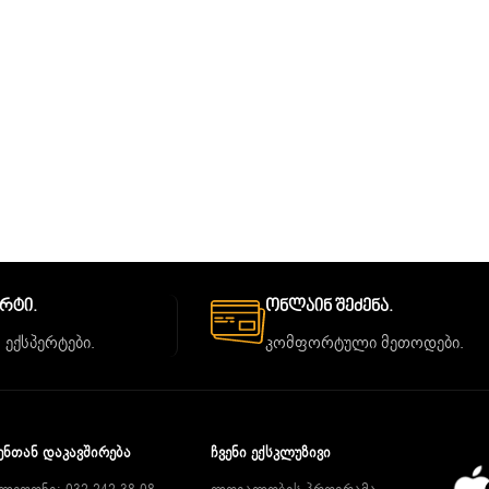
ორტი.
Ონლაინ Შეძენა.
 ექსპერტები.
კომფორტული მეთოდები.
ᲔᲜᲗᲐᲜ ᲓᲐᲙᲐᲕᲨᲘᲠᲔᲑᲐ
ᲩᲕᲔᲜᲘ ᲔᲥᲡᲙᲚᲣᲖᲘᲕᲘ