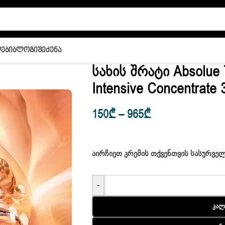
ები
Ბლოგი
Შეძენა
Სახის Შრატი Absolue
Intensive Concentrate 
150
₾
–
965
₾
ᲐᲘᲠᲩᲘᲔᲗ ᲙᲠᲔᲛᲘᲡ ᲗᲥᲕᲔᲜᲗᲕᲘᲡ ᲡᲐᲡᲣᲠᲕ
-
Კალ