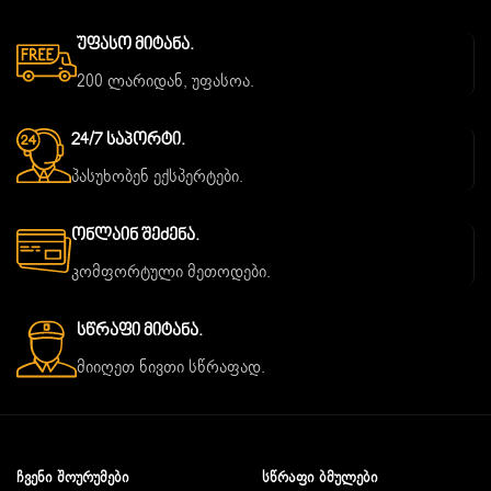
Უფასო Მიტანა.
200 ლარიდან, უფასოა.
24/7 Საპორტი.
პასუხობენ ექსპერტები.
Ონლაინ Შეძენა.
კომფორტული მეთოდები.
Სწრაფი Მიტანა.
მიიღეთ ნივთი სწრაფად.
ᲩᲕᲔᲜᲘ ᲨᲝᲣᲠᲣᲛᲔᲑᲘ
ᲡᲬᲠᲐᲤᲘ ᲑᲛᲣᲚᲔᲑᲘ