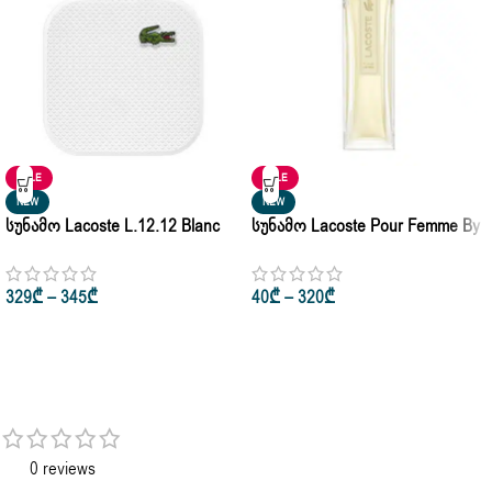
SALE
SALE
NEW
NEW
Სუნამო Lacoste L.12.12 Blanc
Სუნამო Lacoste Pour Femme By
For Men Eau De Toilette 100ml +
Lacoste Eau De Parfum 30ml •
Gift Set 50ml
50ml • 100ml
329
₾
–
345
₾
40
₾
–
320
₾
0 reviews