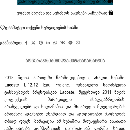
გამოიწერე ტიკტოკი & შენაძენზე მიიღე პრიზი
უფასო მიტანა და სუნამოს ნაკრები საჩუქრად!
დაამატეთ თქვენი სურვილების სიაში
გააზიარეთ:
ᲐᲦᲬᲔᲠᲐ
ᲞᲠᲘᲖᲘ
ᲧᲘᲓᲕᲐ ᲛᲘᲢᲐᲜᲐ
ᲒᲐᲠᲐᲜᲢᲘᲐ
2018 წლის აპრილში წარმოდგენილი, ახალი სუნამო
Lacoste
L.12.12 Eau Fraiche, ფრანგული სპორტული
ტანსაცმლის ბრენდისგან Lacoste, შეუერთდა 2011 წლის
კოლექციას. მარადიული ახალგაზრდობის,
არაჩვეულებრივი სილამაზის და მხიარული მღელვარების
არომატი აგავსებთ ენერგიით და აცოცხლებთ ზაფხულის
თბილ დღეს. მამაკაცის ამ სუნამოს მოუსვენარი ხასიათი
გამოიხატება კომპოზიციის ციტრუსოვან ფერში, სადაც