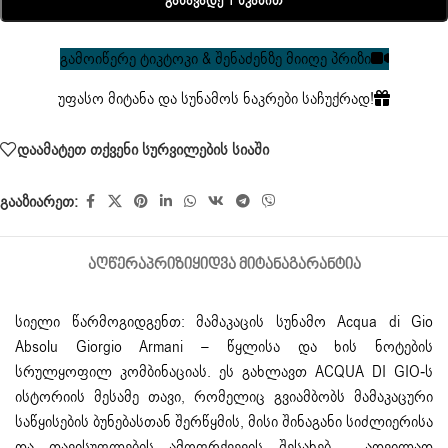
Განავადე 1 Წკაპით
გამოიწერე ტიკტოკი & შენაძენზე მიიღე პრიზი
უფასო მიტანა და სუნამოს ნაკრები საჩუქრად!
დაამატეთ თქვენი სურვილების სიაში
გააზიარეთ:
ᲐᲦᲬᲔᲠᲐ
ᲞᲠᲘᲖᲘ
ᲧᲘᲓᲕᲐ ᲛᲘᲢᲐᲜᲐ
ᲒᲐᲠᲐᲜᲢᲘᲐ
სიელი წარმოგიდგენთ: მამაკაცის სუნამო Acqua di Gio
Absolu Giorgio Armani – წყლისა და ხის ნოტების
სრულყოფილ კომბინაციას. ეს გახლავთ ACQUA DI GIO-ს
ისტორიის მესამე თავი, რომელიც გვიამბობს მამაკაცური
საწყისების ბუნებასთან შერწყმის, მისი შინაგანი სიძლიერისა
და თავისუფლების ამოფრქვევის შესახებ. ადვილად