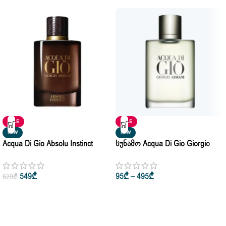
SALE
SALE
NEW
NEW
Acqua Di Gio Absolu Instinct
Სუნამო Acqua Di Gio Giorgio
Giorgio Armani Pour Homme Eau
Armani Man Eau De Toilette 50ml
De Parfum 75ml
• 100ml • 200ml
549
₾
95
₾
–
495
₾
620
₾