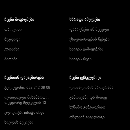
ᲩᲕᲔᲜᲘ ᲨᲝᲣᲠᲣᲛᲔᲑᲘ
ᲡᲬᲠᲐᲤᲘ ᲑᲛᲣᲚᲔᲑᲘ
თბილისი
დაბრუნება ან შეცვლა
ზუგდიდი
უსაფრთხოების წესები
ქუთაისი
საიტის გამოყენება
ბათუმი
საიტის რუქა
ᲩᲕᲔᲜᲗᲐᲜ ᲓᲐᲙᲐᲕᲨᲘᲠᲔᲑᲐ
ᲩᲕᲔᲜᲘ ᲔᲥᲡᲙᲚᲣᲖᲘᲕᲘ
ტელეფონი: 032 242 38 08
ლოიალობის პროგრამა
იურიდიული მისამართი:
გამოიცანი და მოიგე
თევდორე მღვდლის 13
სუნამო განვადებით
ელ-ფოტა:
info@ciel.ge
ონლაინ კატალოგი
სიელის აქციები