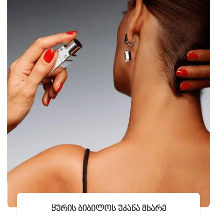
Ყურის Ბიბილოს Უკანა Მხარე