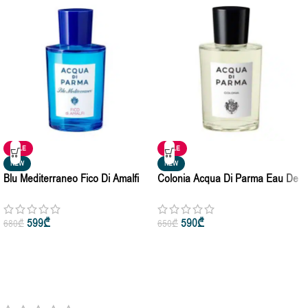
SALE
SALE
NEW
NEW
Blu Mediterraneo Fico Di Amalfi
Colonia Acqua Di Parma Eau De
Acqua Di Parma Eau De Toilette
Cologne For Man & Woman 50ml
50ml | 100ml
| 100ml
599
₾
590
₾
680
₾
650
₾