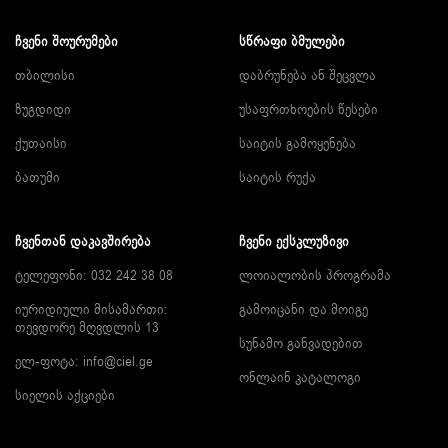
ᲩᲕᲔᲜᲘ ᲨᲝᲣᲠᲣᲛᲔᲑᲘ
ᲡᲬᲠᲐᲤᲘ ᲑᲛᲣᲚᲔᲑᲘ
თბილისი
დაბრუნება ან შეცვლა
ზუგდიდი
უსაფრთხოების წესები
ქუთაისი
საიტის გამოყენება
ბათუმი
საიტის რუქა
ᲩᲕᲔᲜᲗᲐᲜ ᲓᲐᲙᲐᲕᲨᲘᲠᲔᲑᲐ
ᲩᲕᲔᲜᲘ ᲔᲥᲡᲙᲚᲣᲖᲘᲕᲘ
ტელეფონი: 032 242 38 08
ლოიალობის პროგრამა
იურიდიული მისამართი:
გამოიცანი და მოიგე
თევდორე მღვდლის 13
სუნამო განვადებით
ელ-ფოტა:
info@ciel.ge
ონლაინ კატალოგი
სიელის აქციები