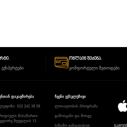
ორტი.
Ონლაინ Შეძენა.
 ექსპერტები.
კომფორტული მეთოდები.
ᲔᲜᲗᲐᲜ ᲓᲐᲙᲐᲕᲨᲘᲠᲔᲑᲐ
ᲩᲕᲔᲜᲘ ᲔᲥᲡᲙᲚᲣᲖᲘᲕᲘ
ლეფონი: 032 242 38 08
ლოიალობის პროგრამა
რიდიული მისამართი:
გამოიცანი და მოიგე
ევდორე მღვდლის 13
სუნამო განვადებით
გამოიწ