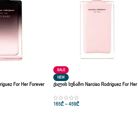
SALE
NEW
iguez For Her Forever
Ქალის Სუნამო Narciso Rodriguez For Her
 50ml • 100ml
Eau De Parfum 100ml
165
₾
–
459
₾