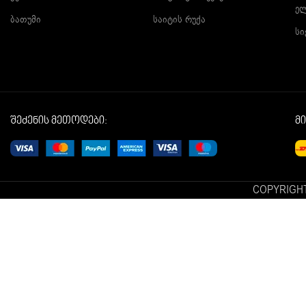
ე
ბათუმი
საიტის რუქა
სი
შეძენის მეთოდები:
მ
COPYRIGHT