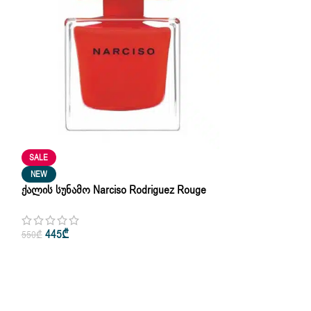
SALE
NEW
Ქალის Სუნამო Narciso Rodriguez Rouge
Narciso Eau De Toilette 90ml
445
₾
550
₾