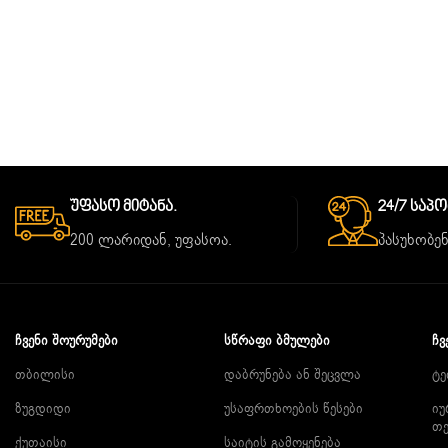
Უფასო Მიტანა.
24/7 Საპ
200 ლარიდან, უფასოა.
პასუხობენ
ᲩᲕᲔᲜᲘ ᲨᲝᲣᲠᲣᲛᲔᲑᲘ
ᲡᲬᲠᲐᲤᲘ ᲑᲛᲣᲚᲔᲑᲘ
ᲩᲕ
თბილისი
დაბრუნება ან შეცვლა
ტე
ზუგდიდი
უსაფრთხოების წესები
იუ
თ
ქუთაისი
საიტის გამოყენება