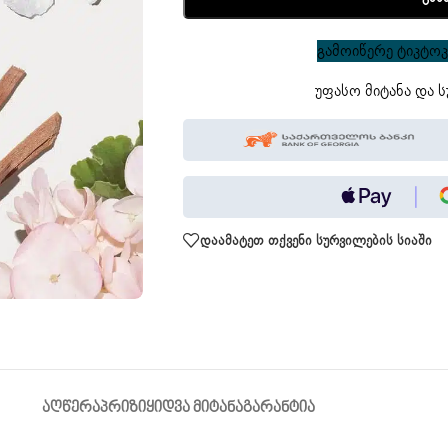
გამოიწერე ტიკტოკი
უფასო მიტანა და ს
დაამატეთ თქვენი სურვილების სიაში
ᲐᲦᲬᲔᲠᲐ
ᲞᲠᲘᲖᲘ
ᲧᲘᲓᲕᲐ ᲛᲘᲢᲐᲜᲐ
ᲒᲐᲠᲐᲜᲢᲘᲐ