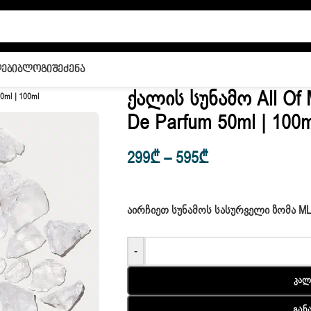
ები
Ბლოგი
Შეძენა
Ქალის Სუნამო All Of 
0ml | 100ml
De Parfum 50ml | 100m
299
₾
–
595
₾
ᲐᲘᲠᲩᲘᲔᲗ ᲡᲣᲜᲐᲛᲝᲡ ᲡᲐᲡᲣᲠᲕᲔᲚᲘ ᲖᲝᲛᲐ M
-
Კალ
Გან