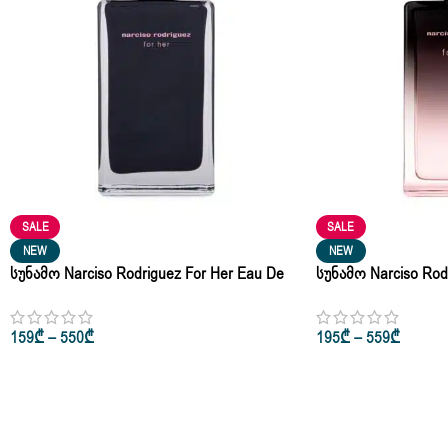
SALE
SALE
NEW
NEW
Სუნამო Narciso Rodriguez For Her Eau De
Სუნამო Narciso Rodr
Parfum 50ml • 100ml
Eau De Parfum Spray
159
₾
–
550
₾
195
₾
–
559
₾