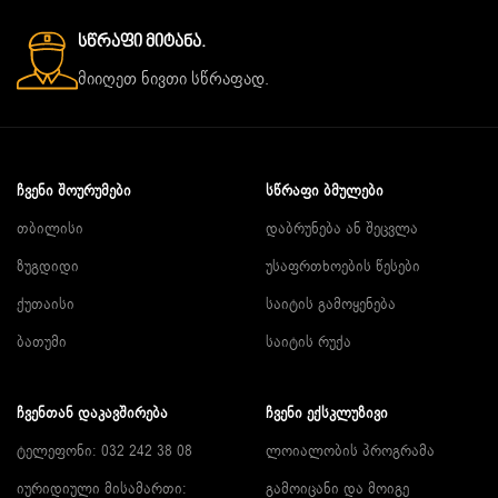
Სწრაფი Მიტანა.
მიიღეთ ნივთი სწრაფად.
ᲩᲕᲔᲜᲘ ᲨᲝᲣᲠᲣᲛᲔᲑᲘ
ᲡᲬᲠᲐᲤᲘ ᲑᲛᲣᲚᲔᲑᲘ
თბილისი
დაბრუნება ან შეცვლა
ზუგდიდი
უსაფრთხოების წესები
ქუთაისი
საიტის გამოყენება
ბათუმი
საიტის რუქა
ᲩᲕᲔᲜᲗᲐᲜ ᲓᲐᲙᲐᲕᲨᲘᲠᲔᲑᲐ
ᲩᲕᲔᲜᲘ ᲔᲥᲡᲙᲚᲣᲖᲘᲕᲘ
ტელეფონი: 032 242 38 08
ლოიალობის პროგრამა
იურიდიული მისამართი:
გამოიცანი და მოიგე