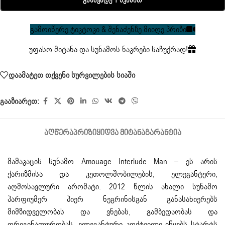
Განავადე 1 Წკაპით
გამოიწერე ტიკტოკი & შენაძენზე მიიღე პრიზი
უფასო მიტანა და სუნამოს ნაკრები საჩუქრად!
დაამატეთ თქვენი სურვილების სიაში
გააზიარეთ:
ᲐᲦᲬᲔᲠᲐ
ᲞᲠᲘᲖᲘ
ᲧᲘᲓᲕᲐ ᲛᲘᲢᲐᲜᲐ
ᲒᲐᲠᲐᲜᲢᲘᲐ
მამაკაცის სუნამო
Amouage Interlude Man – ეს არის
ქარიზმისა და კეთოლშობილების, ელეგანტური,
აღმოსავლური არომატი. 2012 წლის ახალი სუნამო
პარფიუმერ პიერ ნეგრინისგან განასახიერებს
მიმზიდველობას და ვნებას, გამბედაობას და
ორიგინალურობას. ელეგანტური კოქტეილი იწყებს სტარტს