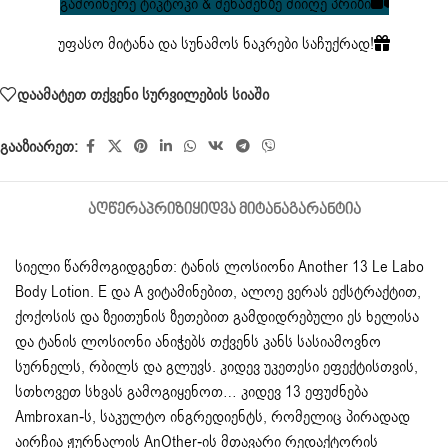
გამოიწერე ტიკტოკი & შენაძენზე მიიღე პრიზი
უფასო მიტანა და სუნამოს ნაკრები საჩუქრად!
დაამატეთ თქვენი სურვილების სიაში
გააზიარეთ:
ᲐᲦᲬᲔᲠᲐ
ᲞᲠᲘᲖᲘ
ᲧᲘᲓᲕᲐ ᲛᲘᲢᲐᲜᲐ
ᲒᲐᲠᲐᲜᲢᲘᲐ
სიელი წარმოგიდგენთ: ტანის ლოსიონი Another 13 Le Labo
Body Lotion. E და A ვიტამინებით, ალოე ვერას ექსტრაქტით,
ქოქოსის და ზეითუნის ზეთებით გამდიდრებული ეს ხელისა
და ტანის ლოსიონი ანიჭებს თქვენს კანს სასიამოვნო
სურნელს, რბილს და გლუვს. კიდევ უკეთესი ეფექტისთვის,
სთხოვეთ სხვას გამოგიყენოთ… კიდევ 13 ეფუძნება
Ambroxan-ს, საკულტო ინგრედიენტს, რომელიც პირადად
აირჩია ჟურნალის AnOther-ის მთავარი რედაქტორის