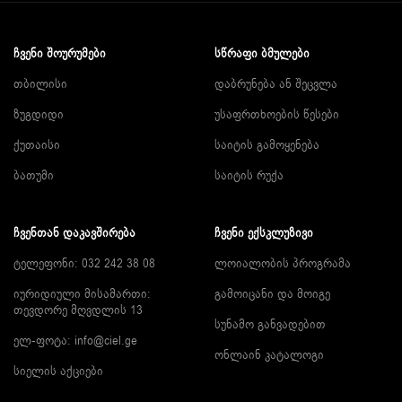
ᲩᲕᲔᲜᲘ ᲨᲝᲣᲠᲣᲛᲔᲑᲘ
ᲡᲬᲠᲐᲤᲘ ᲑᲛᲣᲚᲔᲑᲘ
თბილისი
დაბრუნება ან შეცვლა
ზუგდიდი
უსაფრთხოების წესები
ქუთაისი
საიტის გამოყენება
ბათუმი
საიტის რუქა
ᲩᲕᲔᲜᲗᲐᲜ ᲓᲐᲙᲐᲕᲨᲘᲠᲔᲑᲐ
ᲩᲕᲔᲜᲘ ᲔᲥᲡᲙᲚᲣᲖᲘᲕᲘ
ტელეფონი: 032 242 38 08
ლოიალობის პროგრამა
იურიდიული მისამართი:
გამოიცანი და მოიგე
თევდორე მღვდლის 13
სუნამო განვადებით
ელ-ფოტა:
info@ciel.ge
ონლაინ კატალოგი
სიელის აქციები