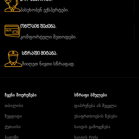
პასუხობენ ექსპერტები.
Ონლაინ Შეძენა.
კომფორტული მეთოდები.
Სწრაფი Მიტანა.
მიიღეთ ნივთი სწრაფად.
ᲩᲕᲔᲜᲘ ᲨᲝᲣᲠᲣᲛᲔᲑᲘ
ᲡᲬᲠᲐᲤᲘ ᲑᲛᲣᲚᲔᲑᲘ
თბილისი
დაბრუნება ან შეცვლა
ზუგდიდი
უსაფრთხოების წესები
ქუთაისი
საიტის გამოყენება
ბათუმი
საიტის რუქა