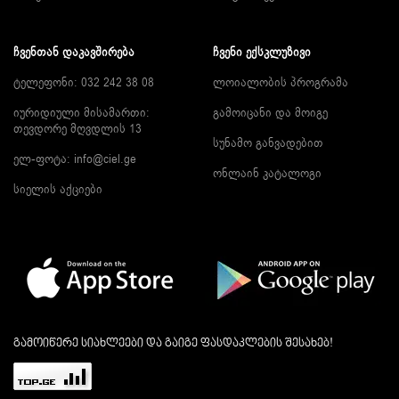
ᲩᲕᲔᲜᲗᲐᲜ ᲓᲐᲙᲐᲕᲨᲘᲠᲔᲑᲐ
ᲩᲕᲔᲜᲘ ᲔᲥᲡᲙᲚᲣᲖᲘᲕᲘ
ტელეფონი: 032 242 38 08
ლოიალობის პროგრამა
იურიდიული მისამართი:
გამოიცანი და მოიგე
თევდორე მღვდლის 13
სუნამო განვადებით
ელ-ფოტა:
info@ciel.ge
ონლაინ კატალოგი
სიელის აქციები
გამოიწერე სიახლეები და გაიგე ფასდაკლების შესახებ!