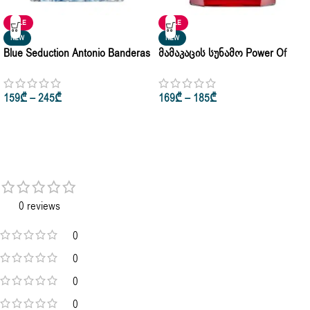
SALE
SALE
NEW
NEW
Blue Seduction Antonio Banderas
Მამაკაცის Სუნამო Power Of
For Men Eau De Toilette 100ml •
Seduction Antonio Banderas Edp
200ml
100ml
159
₾
–
245
₾
169
₾
–
185
₾
0 reviews
0
0
0
0