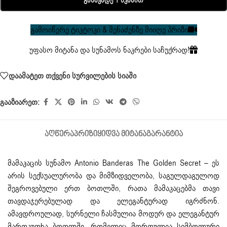
Განავადე 1 Წკაპით
გამოიწერე ტიკტოკი & შენაძენზე მიიღე პრიზი
უფასო მიტანა და სუნამოს ნაკრები საჩუქრად!
დაამატეთ თქვენი სურვილების სიაში
გააზიარეთ:
ᲐᲦᲬᲔᲠᲐ
ᲞᲠᲘᲖᲘ
ᲧᲘᲓᲕᲐ ᲛᲘᲢᲐᲜᲐ
ᲒᲐᲠᲐᲜᲢᲘᲐ
მამაკაცის სუნამო
Antonio Banderas The Golden Secret – ეს
არის სექსუალურობა და მიმზიდველობა, საგულდაგულოდ
შეგროვებული ერთ ბოთლში, რათა მამაკაცებმა თავი
თავდაჯერებულად და ელეგანტურად იგრძნონ.
ამავდროულად, სურნელი ჩასმულია მოდურ და ელეგანტურ
მართკუთხა ბოთლში, რომელიც მორთულია სიმბოლური