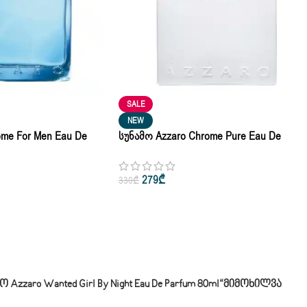
SALE
NEW
ome For Men Eau De
Სუნამო Azzaro Chrome Pure Eau De
Parfum 100ml
279
₾
330
₾
aro Wanted Girl By Night Eau De Parfum 80ml“
Მიმოხილვა