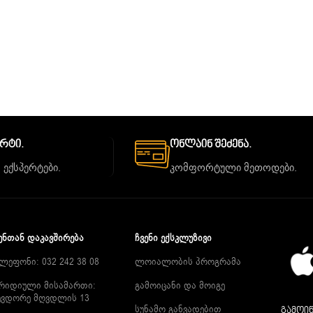
ორტი.
Ონლაინ Შეძენა.
 ექსპერტები.
კომფორტული მეთოდები.
ᲔᲜᲗᲐᲜ ᲓᲐᲙᲐᲕᲨᲘᲠᲔᲑᲐ
ᲩᲕᲔᲜᲘ ᲔᲥᲡᲙᲚᲣᲖᲘᲕᲘ
ლეფონი: 032 242 38 08
ლოიალობის პროგრამა
რიდიული მისამართი:
გამოიცანი და მოიგე
ევდორე მღვდლის 13
სუნამო განვადებით
გამოიწ