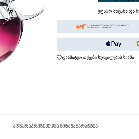
უფასო მიტანა და ს
დაამატეთ თქვენი სურვილების სიაში
ᲐᲦᲬᲔᲠᲐ
ᲞᲠᲘᲖᲘ
ᲧᲘᲓᲕᲐ ᲛᲘᲢᲐᲜᲐ
ᲒᲐᲠᲐᲜᲢᲘᲐ