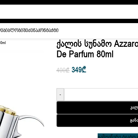
ები
Ბლოგი
Შეძენა
Კონტაქტი
Ქალის Სუნამო Azzaro 
80ml
De Parfum 80ml
349
₾
400
₾
-
Კალ
Გან
გამოიწერე ტიკტოკი