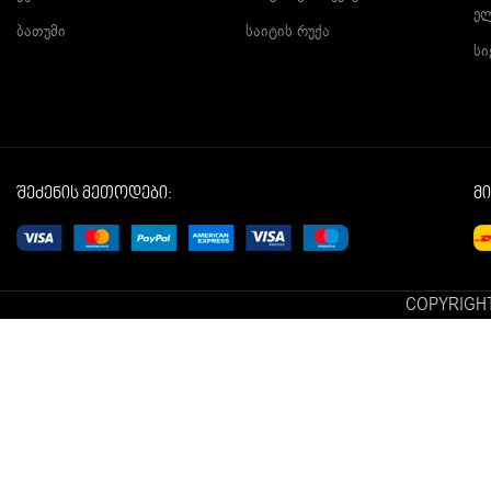
ე
ბათუმი
საიტის რუქა
სი
შეძენის მეთოდები:
მ
COPYRIGHT