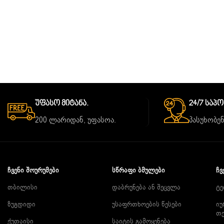
Უფასო Მიტანა.
24/7 Საპ
200 ლარიდან, უფასოა.
პასუხობენ
ᲩᲕᲔᲜᲘ ᲨᲝᲣᲠᲣᲛᲔᲑᲘ
ᲡᲬᲠᲐᲤᲘ ᲑᲛᲣᲚᲔᲑᲘ
ᲩᲕ
თბილისი
დაბრუნება ან შეცვლა
ტე
ზუგდიდი
უსაფრთხოების წესები
იუ
თ
ქუთაისი
საიტის გამოყენება