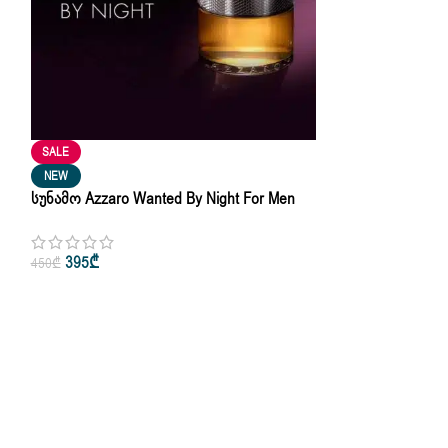
SALE
NEW
Სუნამო Azzaro Wanted By Night For Men
Eau De Parfum 100ml
395
₾
450
₾