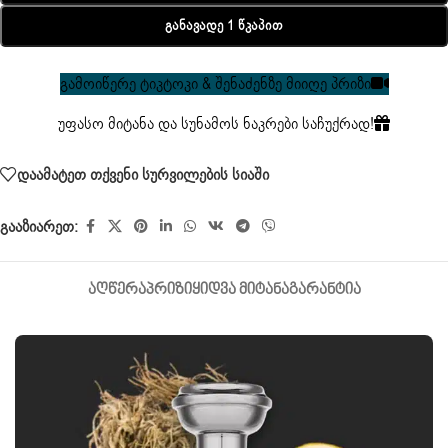
Განავადე 1 Წკაპით
გამოიწერე ტიკტოკი & შენაძენზე მიიღე პრიზი
უფასო მიტანა და სუნამოს ნაკრები საჩუქრად!
დაამატეთ თქვენი სურვილების სიაში
გააზიარეთ:
ᲐᲦᲬᲔᲠᲐ
ᲞᲠᲘᲖᲘ
ᲧᲘᲓᲕᲐ ᲛᲘᲢᲐᲜᲐ
ᲒᲐᲠᲐᲜᲢᲘᲐ