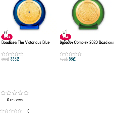
SALE
SALE
Boadicea The Victorious Blue
Სუნამო Complex 2020 Boadicea
Sapphire For Men & Women
The Victorious Unisex Parfum 5ml
Parfum 5ml • 10ml • 100ml – 10ml
• 10ml • 100ml – 3ml
335
₾
85
₾
380
₾
150
₾
0 reviews
0