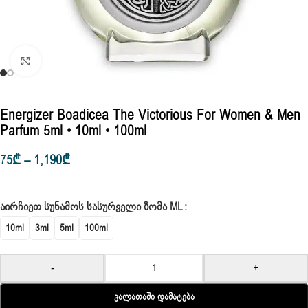
Click to enlarge
Energizer Boadicea The Victorious For Women & Men
Parfum 5ml • 10ml • 100ml
75
₾
–
1,190
₾
ᲐᲘᲠᲩᲘᲔᲗ ᲡᲣᲜᲐᲛᲝᲡ ᲡᲐᲡᲣᲠᲕᲔᲚᲘ ᲖᲝᲛᲐ ML
10ml
3ml
5ml
100ml
-
+
Კალათაში Დამატება