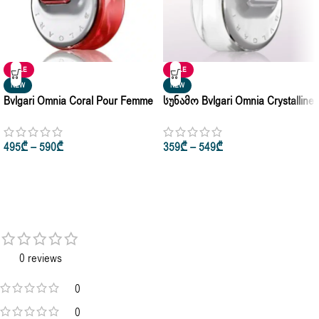
SALE
SALE
NEW
NEW
Bvlgari Omnia Coral Pour Femme
Სუნამო Bvlgari Omnia Crystalline
Eau De Toilette 10ml | 65ml | 90ml
Pour Femme Eau De Toiette 30ml
• 50ml • 100ml
495
₾
–
590
₾
359
₾
–
549
₾
0 reviews
0
0