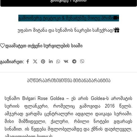
Განავადე 1 Წკაპით
გამოიწერე ტიკტოკი & შენაძენზე მიიღე პრიზი
უფასო მიტანა და სუნამოს ნაკრები საჩუქრად!
დაამატეთ თქვენი სურვილების სიაში
გააზიარეთ:
ᲐᲦᲬᲔᲠᲐ
ᲞᲠᲘᲖᲘ
ᲧᲘᲓᲕᲐ ᲛᲘᲢᲐᲜᲐ
ᲒᲐᲠᲐᲜᲢᲘᲐ
სუნამო
Bvlgari Rose Goldea – ეს არის Goldea-ს არომატის
სერიის ფლანკერი, რომელიც გამოვიდა 2016 წელს.
ამჯერად ვარდმა ცენტრალური ადგილი დაიკავა სერიაში.
მისი მიმზიდველი, ქალური, რბილი ნოტები გფარავს
სინაზით. ის წვდება მფლობელამდე და ქმნის დაუძლეველ,
ამაღელვებელ ბილიკს.