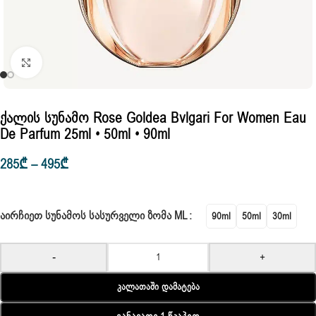
Click to enlarge
Ქალის Სუნამო Rose Goldea Bvlgari For Women Eau
De Parfum 25ml • 50ml • 90ml
285
₾
–
495
₾
ᲐᲘᲠᲩᲘᲔᲗ ᲡᲣᲜᲐᲛᲝᲡ ᲡᲐᲡᲣᲠᲕᲔᲚᲘ ᲖᲝᲛᲐ ML
90ml
50ml
30ml
-
+
Კალათაში Დამატება