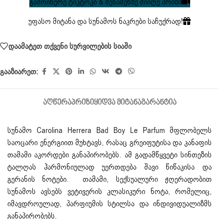
გამოიწერე ტიკტოკი & შენაძენზე მიიღე პრიზი
უფასო მიტანა და სუნამოს ნაკრები საჩუქრად!
დაამატეთ თქვენი სურვილების სიაში
გააზიარეთ:
ᲐᲦᲬᲔᲠᲐ
ᲞᲠᲘᲖᲘ
ᲧᲘᲓᲕᲐ ᲛᲘᲢᲐᲜᲐ
ᲒᲐᲠᲐᲜᲢᲘᲐ
სუნამო Carolina Herrera Bad Boy Le Parfum მფლობელს
საოცარი ენერგიით მუხტავს, რასაც გრეიფუტისა და კანაფის
თამამი აკორდები განაპირობებს. ამ გადამწყვეტი სინთეზის
ტალღას ჰარმონიულად უერთდება შავი წიწაკისა და
გერანის ნოტები. თამამი, სექსუალური ჟღერადობით
სუნამოს ავსებს ვეტივერის კლასიკური ნოტა, რომელიც,
იმავდროულად, პარფიუმის სტილსა და ინდივიდუალიზმს
განაპირობებს.