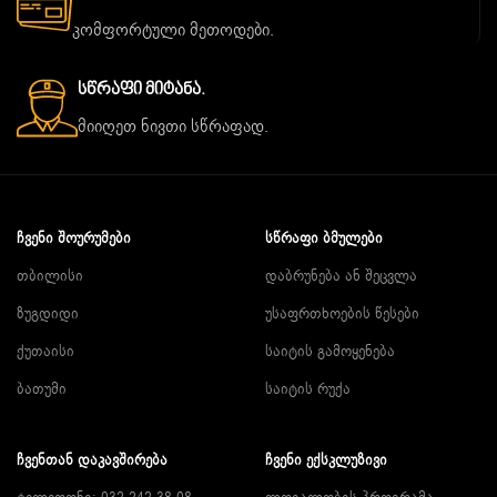
კომფორტული მეთოდები.
Სწრაფი Მიტანა.
მიიღეთ ნივთი სწრაფად.
ᲩᲕᲔᲜᲘ ᲨᲝᲣᲠᲣᲛᲔᲑᲘ
ᲡᲬᲠᲐᲤᲘ ᲑᲛᲣᲚᲔᲑᲘ
თბილისი
დაბრუნება ან შეცვლა
ზუგდიდი
უსაფრთხოების წესები
ქუთაისი
საიტის გამოყენება
ბათუმი
საიტის რუქა
ᲩᲕᲔᲜᲗᲐᲜ ᲓᲐᲙᲐᲕᲨᲘᲠᲔᲑᲐ
ᲩᲕᲔᲜᲘ ᲔᲥᲡᲙᲚᲣᲖᲘᲕᲘ