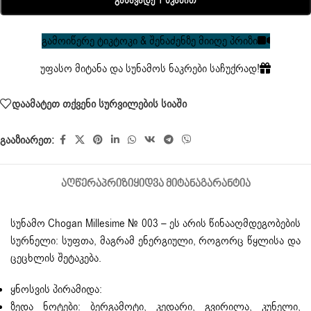
Განავადე 1 Წკაპით
გამოიწერე ტიკტოკი & შენაძენზე მიიღე პრიზი
უფასო მიტანა და სუნამოს ნაკრები საჩუქრად!
დაამატეთ თქვენი სურვილების სიაში
გააზიარეთ:
ᲐᲦᲬᲔᲠᲐ
ᲞᲠᲘᲖᲘ
ᲧᲘᲓᲕᲐ ᲛᲘᲢᲐᲜᲐ
ᲒᲐᲠᲐᲜᲢᲘᲐ
სუნამო Chogan Millesime № 003 – ეს არის წინააღმდეგობების
სურნელი: სუფთა, მაგრამ ენერგიული, როგორც წყლისა და
ცეცხლის შეტაკება.
ყნოსვის პირამიდა:
ზედა ნოტები: ბერგამოტი, კედარი, გვირილა, კუნელი,