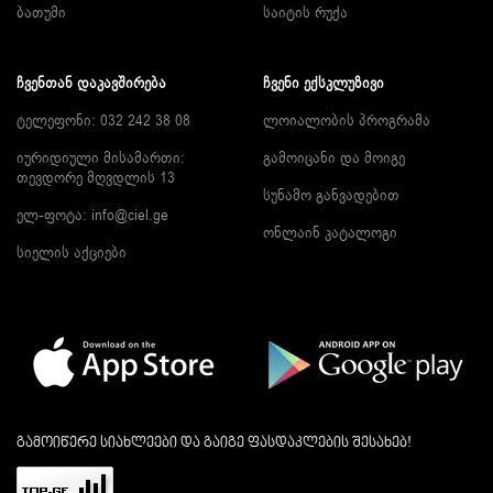
ბათუმი
საიტის რუქა
ᲩᲕᲔᲜᲗᲐᲜ ᲓᲐᲙᲐᲕᲨᲘᲠᲔᲑᲐ
ᲩᲕᲔᲜᲘ ᲔᲥᲡᲙᲚᲣᲖᲘᲕᲘ
ტელეფონი: 032 242 38 08
ლოიალობის პროგრამა
იურიდიული მისამართი:
გამოიცანი და მოიგე
თევდორე მღვდლის 13
სუნამო განვადებით
ელ-ფოტა:
info@ciel.ge
ონლაინ კატალოგი
სიელის აქციები
გამოიწერე სიახლეები და გაიგე ფასდაკლების შესახებ!