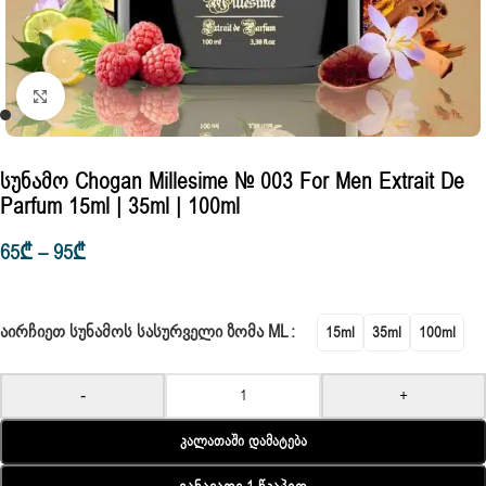
Click to enlarge
Სუნამო Chogan Millesime № 003 For Men Extrait De
Parfum 15ml | 35ml | 100ml
65
₾
–
95
₾
ᲐᲘᲠᲩᲘᲔᲗ ᲡᲣᲜᲐᲛᲝᲡ ᲡᲐᲡᲣᲠᲕᲔᲚᲘ ᲖᲝᲛᲐ ML
15ml
35ml
100ml
-
+
Კალათაში Დამატება