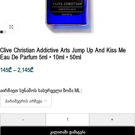
Click to enlarge
Clive Christian Addictive Arts Jump Up And Kiss Me
Eau De Parfum 5ml • 10ml • 50ml
145
₾
–
2,145
₾
ᲐᲘᲠᲩᲘᲔᲗ ᲡᲣᲜᲐᲛᲝᲡ ᲡᲐᲡᲣᲠᲕᲔᲚᲘ ᲖᲝᲛᲐ ML
-
+
Კალათაში Დამატება