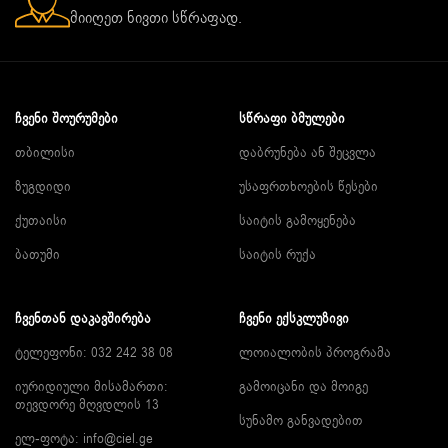
მიიღეთ ნივთი სწრაფად.
ᲩᲕᲔᲜᲘ ᲨᲝᲣᲠᲣᲛᲔᲑᲘ
ᲡᲬᲠᲐᲤᲘ ᲑᲛᲣᲚᲔᲑᲘ
თბილისი
დაბრუნება ან შეცვლა
ზუგდიდი
უსაფრთხოების წესები
ქუთაისი
საიტის გამოყენება
ბათუმი
საიტის რუქა
ᲩᲕᲔᲜᲗᲐᲜ ᲓᲐᲙᲐᲕᲨᲘᲠᲔᲑᲐ
ᲩᲕᲔᲜᲘ ᲔᲥᲡᲙᲚᲣᲖᲘᲕᲘ
ტელეფონი: 032 242 38 08
ლოიალობის პროგრამა
იურიდიული მისამართი:
გამოიცანი და მოიგე
თევდორე მღვდლის 13
სუნამო განვადებით
ელ-ფოტა:
info@ciel.ge