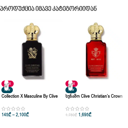
Პროდუქცია Იმავე Კატეგორიიდან
SALE
SALE
NEW
NEW
Collection X Masculine By Clive
Სუნამო Clive Christian’s Crown
Christian Original Eau De Parfum
Collection Town & Country Edp
100ml
10ml • 100ml
145
₾
–
2,100
₾
1,695
₾
1,780
₾