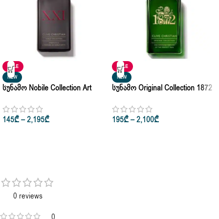
SALE
SALE
NEW
NEW
Სუნამო Nobile Collection Art
Სუნამო Original Collection 1872
Deco Amberwood Clive Christian
Feminine Clive Christian Edp
Eau De Parfum 100ml
50ml • 100ml
145
₾
–
2,195
₾
195
₾
–
2,100
₾
0 reviews
0