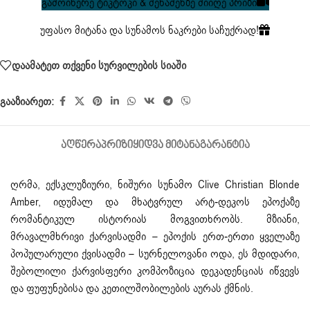
გამოიწერე ტიკტოკი & შენაძენზე მიიღე პრიზი
უფასო მიტანა და სუნამოს ნაკრები საჩუქრად!
დაამატეთ თქვენი სურვილების სიაში
გააზიარეთ:
ᲐᲦᲬᲔᲠᲐ
ᲞᲠᲘᲖᲘ
ᲧᲘᲓᲕᲐ ᲛᲘᲢᲐᲜᲐ
ᲒᲐᲠᲐᲜᲢᲘᲐ
ღრმა, ექსკლუზიური, ნიშური სუნამო Clive Christian Blonde
Amber, იდუმალ და მხატვრულ არტ-დეკოს ეპოქაზე
რომანტიკულ ისტორიას მოგვითხრობს. მზიანი,
მრავალმხრივი ქარვისადმი – ეპოქის ერთ-ერთი ყველაზე
პოპულარული ქვისადმი – სურნელოვანი ოდა, ეს მდიდარი,
შებოლილი ქარვისფერი კომპოზიცია დეკადენციას იწვევს
და ფუფუნებისა და კეთილშობილების აურას ქმნის.