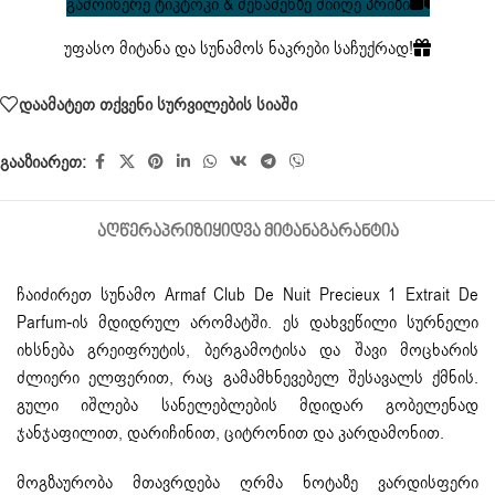
გამოიწერე ტიკტოკი & შენაძენზე მიიღე პრიზი
უფასო მიტანა და სუნამოს ნაკრები საჩუქრად!
დაამატეთ თქვენი სურვილების სიაში
გააზიარეთ:
ᲐᲦᲬᲔᲠᲐ
ᲞᲠᲘᲖᲘ
ᲧᲘᲓᲕᲐ ᲛᲘᲢᲐᲜᲐ
ᲒᲐᲠᲐᲜᲢᲘᲐ
ჩაიძირეთ
სუნამო
Armaf Club De Nuit Precieux 1 Extrait De
Parfum-ის მდიდრულ არომატში. ეს დახვეწილი სურნელი
იხსნება გრეიფრუტის, ბერგამოტისა და შავი მოცხარის
ძლიერი ელფერით, რაც გამამხნევებელ შესავალს ქმნის.
გული იშლება სანელებლების მდიდარ გობელენად
ჯანჯაფილით, დარიჩინით, ციტრონით და კარდამონით.
მოგზაურობა მთავრდება ღრმა ნოტაზე ვარდისფერი