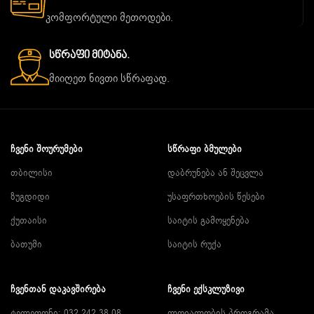
კომფორტული მეთოდები.
Სწრაფი Მიტანა.
მიიღეთ ნივთი სწრაფად.
ᲩᲕᲔᲜᲘ ᲨᲝᲣᲠᲣᲛᲔᲑᲘ
ᲡᲬᲠᲐᲤᲘ ᲑᲛᲣᲚᲔᲑᲘ
თბილისი
დაბრუნება ან შეცვლა
ზუგდიდი
უსაფრთხოების წესები
ქუთაისი
საიტის გამოყენება
ბათუმი
საიტის რუქა
ᲩᲕᲔᲜᲗᲐᲜ ᲓᲐᲙᲐᲕᲨᲘᲠᲔᲑᲐ
ᲩᲕᲔᲜᲘ ᲔᲥᲡᲙᲚᲣᲖᲘᲕᲘ
ტელეფონი: 032 242 38 08
ლოიალობის პროგრამა