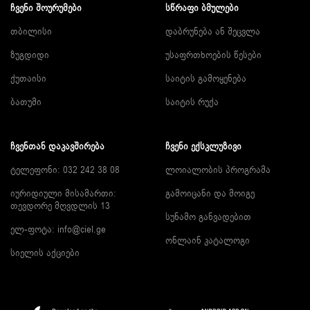
ᲩᲕᲔᲜᲘ ᲨᲝᲣᲠᲣᲛᲔᲑᲘ
ᲡᲬᲠᲐᲤᲘ ᲑᲛᲣᲚᲔᲑᲘ
თბილისი
დაბრუნება ან შეცვლა
ზუგდიდი
უსაფრთხოების წესები
ქუთაისი
საიტის გამოყენება
ბათუმი
საიტის რუქა
ᲩᲕᲔᲜᲗᲐᲜ ᲓᲐᲙᲐᲕᲨᲘᲠᲔᲑᲐ
ᲩᲕᲔᲜᲘ ᲔᲥᲡᲙᲚᲣᲖᲘᲕᲘ
ტელეფონი: 032 242 38 08
ლოიალობის პროგრამა
იურიდიული მისამართი:
გამოიცანი და მოიგე
თევდორე მღვდლის 13
სუნამო განვადებით
ელ-ფოტა:
info@ciel.ge
ონლაინ კატალოგი
სიელის აქციები