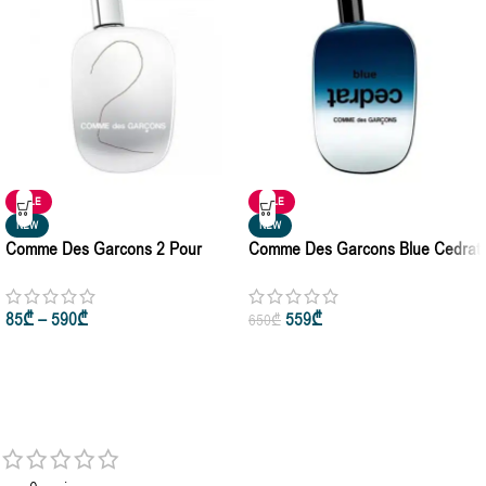
SALE
SALE
NEW
NEW
Comme Des Garcons 2 Pour
Comme Des Garcons Blue Cedrat
Femme And Homme Eau De
For Man & Woman 50ml • 100ml
Parfum 50ml • 100ml
85
₾
–
590
₾
559
₾
650
₾