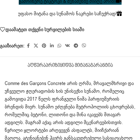
გამოიწერე ტიკტოკი & შენაძენზე მიიღე პრიზი
უფასო მიტანა და სუნამოს ნაკრები საჩუქრად!
დაამატეთ თქვენი სურვილების სიაში
გააზიარეთ:
ᲐᲦᲬᲔᲠᲐ
ᲞᲠᲘᲖᲘ
ᲧᲘᲓᲕᲐ ᲛᲘᲢᲐᲜᲐ
ᲒᲐᲠᲐᲜᲢᲘᲐ
Comme des Garçons Concrete არის ღრმა, მრავალმხრივი და
უჩვეულო ჟღერადობის ხის უნისექსი სუნამო, რომელიც
გამოვიდა 2017 წელს ფრანგული ნიშა პარფიუმერიის
ბრენდის მიერ. სუნამო ეძღვნება მეტროპოლიის ცხოვრებას,
რომელშიც ბეტონი, ლითონი და მინა იკავებს მთავარ
ადგილს. მაგრამ აქაც არის ადგილი მცენარეებისთვის.
წვრილი ყლორტები არღვევენ ასფალტს, მიიჩქარიან
მაღლა, ატენიანებენ ჰაერს განსაკუთრებული სასიცოცხლო