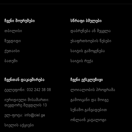
ᲩᲕᲔᲜᲘ ᲨᲝᲣᲠᲣᲛᲔᲑᲘ
ᲡᲬᲠᲐᲤᲘ ᲑᲛᲣᲚᲔᲑᲘ
თბილისი
დაბრუნება ან შეცვლა
ზუგდიდი
უსაფრთხოების წესები
ქუთაისი
საიტის გამოყენება
ბათუმი
საიტის რუქა
ᲩᲕᲔᲜᲗᲐᲜ ᲓᲐᲙᲐᲕᲨᲘᲠᲔᲑᲐ
ᲩᲕᲔᲜᲘ ᲔᲥᲡᲙᲚᲣᲖᲘᲕᲘ
ტელეფონი: 032 242 38 08
ლოიალობის პროგრამა
იურიდიული მისამართი:
გამოიცანი და მოიგე
თევდორე მღვდლის 13
სუნამო განვადებით
ელ-ფოტა:
info@ciel.ge
ონლაინ კატალოგი
სიელის აქციები