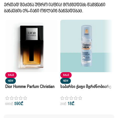
Ერთად Შეძენა Უფრო Იაფია! Მოქმედებს Წამყვანი
Ბანკების 0%-Იანი Ონლაინ Განვადებაც.
SALE
SALE
Შ
NEW
NEW
Dior Homme Parfum Christian
Საპარსი Ქაფი Მგრძნობიარე
Ე
Dior Pour Homme Parfum 10ml
Კანის Balea Men Sensitive
2
2
• 50ml • 75ml
Rasierschaum 300ml
590
₾
18
₾
680
₾
20
₾