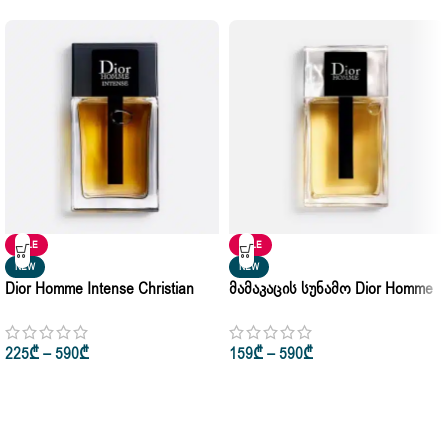
SALE
SALE
NEW
NEW
Dior Homme Intense Christian
Მამაკაცის Სუნამო Dior Homme
Dior For Man Eau De Parfum
Christian Dior Eau De Toilette
50ml • 100ml
50ml • 100ml
225
₾
–
590
₾
159
₾
–
590
₾