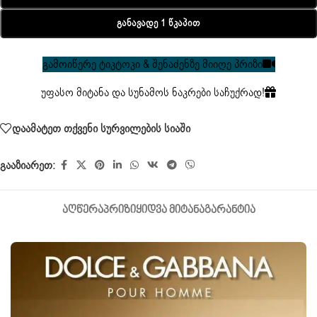
Განავადე 1 Წკაპით
გამოიწერე ტიკტოკი & შენაძენზე მიიღე პრიზი
უფასო მიტანა და სუნამოს ნაკრები საჩუქრად!
დაამატეთ თქვენი სურვილების სიაში
გააზიარეთ:
ᲐᲦᲬᲔᲠᲐ
ᲞᲠᲘᲖᲘ
ᲧᲘᲓᲕᲐ ᲛᲘᲢᲐᲜᲐ
ᲒᲐᲠᲐᲜᲢᲘᲐ