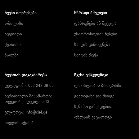
ᲩᲕᲔᲜᲘ ᲨᲝᲣᲠᲣᲛᲔᲑᲘ
ᲡᲬᲠᲐᲤᲘ ᲑᲛᲣᲚᲔᲑᲘ
თბილისი
დაბრუნება ან შეცვლა
ზუგდიდი
უსაფრთხოების წესები
ქუთაისი
საიტის გამოყენება
ბათუმი
საიტის რუქა
ᲩᲕᲔᲜᲗᲐᲜ ᲓᲐᲙᲐᲕᲨᲘᲠᲔᲑᲐ
ᲩᲕᲔᲜᲘ ᲔᲥᲡᲙᲚᲣᲖᲘᲕᲘ
ტელეფონი: 032 242 38 08
ლოიალობის პროგრამა
იურიდიული მისამართი:
გამოიცანი და მოიგე
თევდორე მღვდლის 13
სუნამო განვადებით
ელ-ფოტა:
info@ciel.ge
ონლაინ კატალოგი
სიელის აქციები