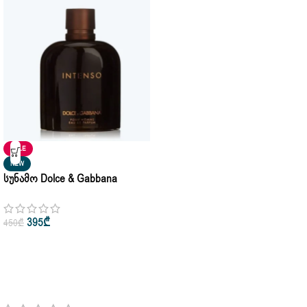
SALE
NEW
Სუნამო Dolce & Gabbana
Intenso Pour Homme Eau De
Parfum 100ml
395
₾
450
₾