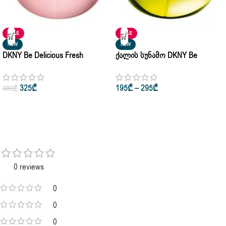
SALE
SALE
NEW
NEW
DKNY Be Delicious Fresh
Ქალის Სუნამო DKNY Be
Blossom Donna Karan Eau De
Delicious Donna Karan Eau De
Parfum 50ml • 100ml
Parfum 30ml • 50ml • 100ml
325
₾
195
₾
–
295
₾
380
₾
0 reviews
0
0
0