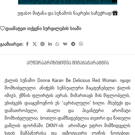
გამოიწერე ტიკტოკი & შენაძენზე მიიღე პრიზი
უფასო მიტანა და სუნამოს ნაკრები საჩუქრად!
დაამატეთ თქვენი სურვილების სიაში
გააზიარეთ:
ᲐᲦᲬᲔᲠᲐ
ᲞᲠᲘᲖᲘ
ᲧᲘᲓᲕᲐ ᲛᲘᲢᲐᲜᲐ
ᲒᲐᲠᲐᲜᲢᲘᲐ
ქალის სუნამო Donna Karan Be Delicious Red Woman. იყავი
მომხიბვლელი. ანიჭებს სენსუალური მაცდუნებელი ქალის
იმიჯს, ქმნის ფლირტის აურას, მიმართავს მის მფლობელს,
უბიძგებს დააგემოვნოს ეს “აკრძალული” ხილი. მსუბუქი და
დამათრობელი, ახალი და პიკანტური არომატი
მომხიბვლელია. ბოთლი დამზადებულია თეთრი და წითელი
ვაშლის ფორმაში. DKNY-ის არომატი უფრო მიმზიდველს
ხდის შამპანურისა და ეგზოტიკური ლიჩის ნოტებით,