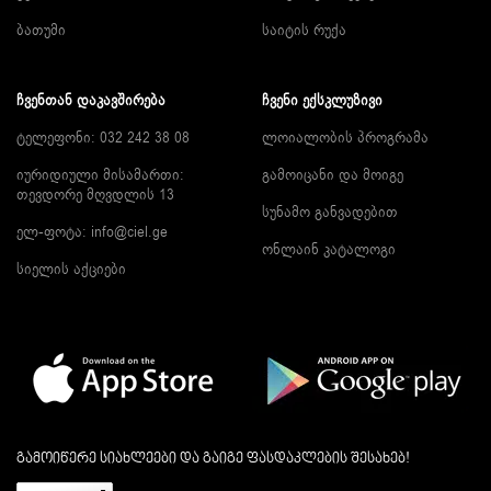
ბათუმი
საიტის რუქა
ᲩᲕᲔᲜᲗᲐᲜ ᲓᲐᲙᲐᲕᲨᲘᲠᲔᲑᲐ
ᲩᲕᲔᲜᲘ ᲔᲥᲡᲙᲚᲣᲖᲘᲕᲘ
ტელეფონი: 032 242 38 08
ლოიალობის პროგრამა
იურიდიული მისამართი:
გამოიცანი და მოიგე
თევდორე მღვდლის 13
სუნამო განვადებით
ელ-ფოტა:
info@ciel.ge
ონლაინ კატალოგი
სიელის აქციები
გამოიწერე სიახლეები და გაიგე ფასდაკლების შესახებ!