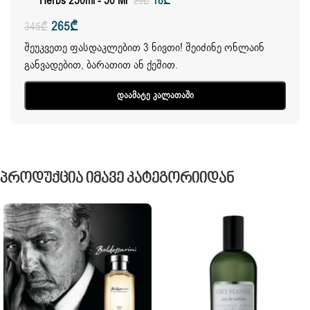
Herbs 250ml - 50 Ml
18
₾
25
₾
265
₾
345
₾
შეუკვეთე ფასდაკლებით 3 ნივთი! შეიძინე ონლაინ
განვადებით, ბარათით ან ქეშით.
Დაამატე Კალათაში
Პროდუქცია Იმავე Კატეგორიიდან