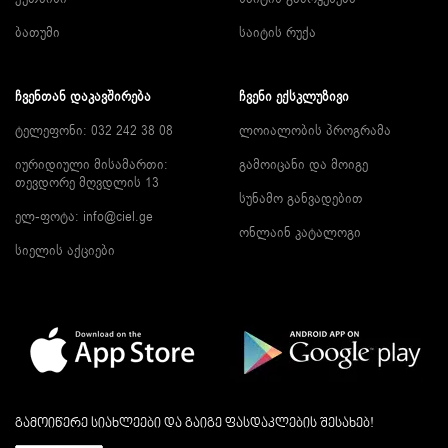
ბათუმი
საიტის რუქა
ᲩᲕᲔᲜᲗᲐᲜ ᲓᲐᲙᲐᲕᲨᲘᲠᲔᲑᲐ
ᲩᲕᲔᲜᲘ ᲔᲥᲡᲙᲚᲣᲖᲘᲕᲘ
ტელეფონი: 032 242 38 08
ლოიალობის პროგრამა
იურიდიული მისამართი:
გამოიცანი და მოიგე
თევდორე მღვდლის 13
სუნამო განვადებით
ელ-ფოტა:
info@ciel.ge
ონლაინ კატალოგი
სიელის აქციები
გამოიწერე სიახლეები და გაიგე ფასდაკლების შესახებ!