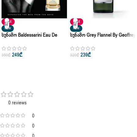
SALE
SALE
NEW
NEW
Სუნამო Baldessarini Eau De
Სუნამო Grey Flannel By Geoffrey
Cologne Pour Homme
Beene Eau De Toilette For Man
Concentree 50ml • 75ml
120ml • 240ml
249
₾
239
₾
350
₾
320
₾
0 reviews
0
0
0