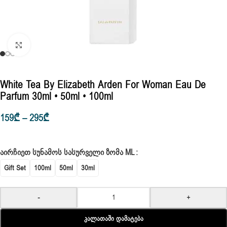
Click to enlarge
White Tea By Elizabeth Arden For Woman Eau De
Parfum 30ml • 50ml • 100ml
159
₾
–
295
₾
ᲐᲘᲠᲩᲘᲔᲗ ᲡᲣᲜᲐᲛᲝᲡ ᲡᲐᲡᲣᲠᲕᲔᲚᲘ ᲖᲝᲛᲐ ML
Gift Set
100ml
50ml
30ml
-
+
Კალათაში Დამატება