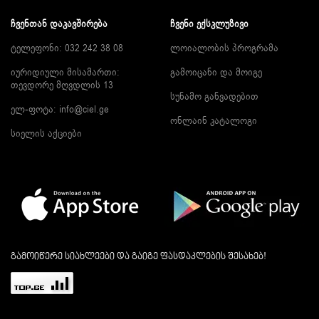
ᲩᲕᲔᲜᲗᲐᲜ ᲓᲐᲙᲐᲕᲨᲘᲠᲔᲑᲐ
ᲩᲕᲔᲜᲘ ᲔᲥᲡᲙᲚᲣᲖᲘᲕᲘ
ტელეფონი: 032 242 38 08
ლოიალობის პროგრამა
იურიდიული მისამართი:
გამოიცანი და მოიგე
თევდორე მღვდლის 13
სუნამო განვადებით
ელ-ფოტა:
info@ciel.ge
ონლაინ კატალოგი
სიელის აქციები
გამოიწერე სიახლეები და გაიგე ფასდაკლების შესახებ!