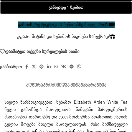
Განავადე 1 Წკაპით
გამოიწერე ტიკტოკი & შენაძენზე მიიღე პრიზი
უფასო მიტანა და სუნამოს ნაკრები საჩუქრად!
დაამატეთ თქვენი სურვილების სიაში
გააზიარეთ:
ᲐᲦᲬᲔᲠᲐ
ᲞᲠᲘᲖᲘ
ᲧᲘᲓᲕᲐ ᲛᲘᲢᲐᲜᲐ
ᲒᲐᲠᲐᲜᲢᲘᲐ
სიელი წარმოგიდგენთ: სუნამო
Elizabeth Arden
White Tea
წელს გამოჩნდა მსოფლიოს წამყვანი პარფიუმერიის
მაღაზიების თაროებზე და უკვე მოახერხა ათასობით ქალის
გულის მოგება მთელი მსოფლიოდან. მისი მიმზიდველი
სიახლე გვახსენებს აყვავებულ ბუნებას, ზაფხულის ბედნიერ