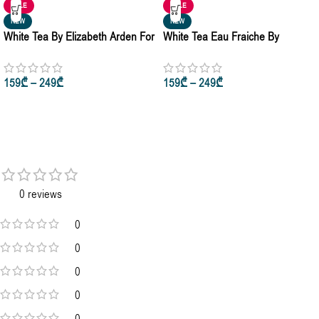
SALE
SALE
NEW
NEW
White Tea By Elizabeth Arden For
White Tea Eau Fraiche By
Woman Eau De Toilette 30ml •
Elizabeth Arden Eau De Toilette
50ml • 100ml
30ml • 50ml • 100ml
159
₾
–
249
₾
159
₾
–
249
₾
0 reviews
0
0
0
0
0