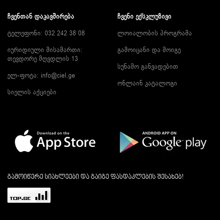
ᲩᲕᲔᲜᲗᲐᲜ ᲓᲐᲙᲐᲕᲨᲘᲠᲔᲑᲐ
ᲩᲕᲔᲜᲘ ᲔᲥᲡᲙᲚᲣᲖᲘᲕᲘ
ტელეფონი: 032 242 38 08
ლოიალობის პროგრამა
იურიდიული მისამართი:
გამოიცანი და მოიგე
თევდორე მღვდლის 13
სუნამო განვადებით
ელ-ფოტა:
info@ciel.ge
ონლაინ კატალოგი
სიელის აქციები
გამოიწერე სიახლეები და გაიგე ფასდაკლების შესახებ!