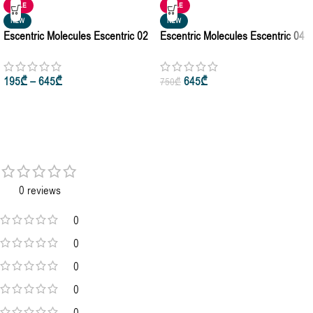
SALE
SALE
NEW
NEW
Escentric Molecules Escentric 02
Escentric Molecules Escentric 04
For Women And Men Eau De
For Women And Men Eau De
Parfum 30ml • 100ml
Parfum 100ml
195
₾
–
645
₾
645
₾
750
₾
0 reviews
0
0
0
0
0