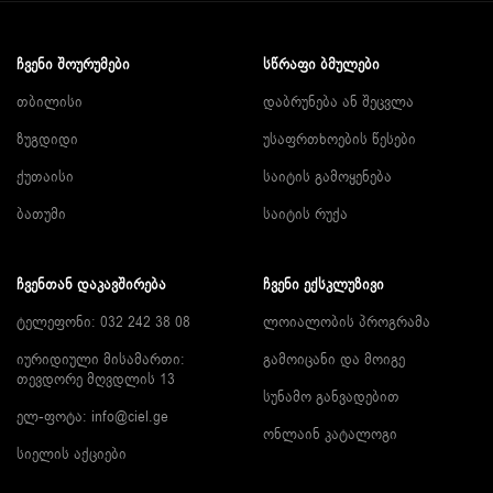
ᲩᲕᲔᲜᲘ ᲨᲝᲣᲠᲣᲛᲔᲑᲘ
ᲡᲬᲠᲐᲤᲘ ᲑᲛᲣᲚᲔᲑᲘ
თბილისი
დაბრუნება ან შეცვლა
ზუგდიდი
უსაფრთხოების წესები
ქუთაისი
საიტის გამოყენება
ბათუმი
საიტის რუქა
ᲩᲕᲔᲜᲗᲐᲜ ᲓᲐᲙᲐᲕᲨᲘᲠᲔᲑᲐ
ᲩᲕᲔᲜᲘ ᲔᲥᲡᲙᲚᲣᲖᲘᲕᲘ
ტელეფონი: 032 242 38 08
ლოიალობის პროგრამა
იურიდიული მისამართი:
გამოიცანი და მოიგე
თევდორე მღვდლის 13
სუნამო განვადებით
ელ-ფოტა:
info@ciel.ge
ონლაინ კატალოგი
სიელის აქციები