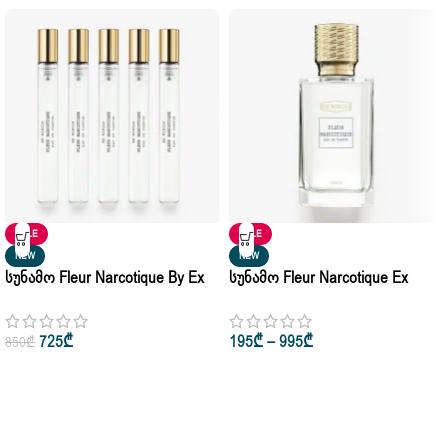
SALE
SALE
NEW
NEW
Სუნამო Fleur Narcotique By Ex
Სუნამო Fleur Narcotique Ex
Nihilo For Man & Woman
Nihilo For Women & Men Eau De
Discovery Set 5X7.5ml
Parfum 50ml • 100ml
725
₾
195
₾
–
995
₾
850
₾