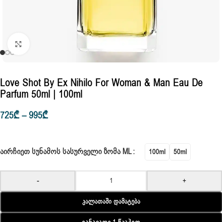
Click to enlarge
Love Shot By Ex Nihilo For Woman & Man Eau De
Parfum 50ml | 100ml
725
₾
–
995
₾
ᲐᲘᲠᲩᲘᲔᲗ ᲡᲣᲜᲐᲛᲝᲡ ᲡᲐᲡᲣᲠᲕᲔᲚᲘ ᲖᲝᲛᲐ ML
100ml
50ml
-
+
Კალათაში Დამატება