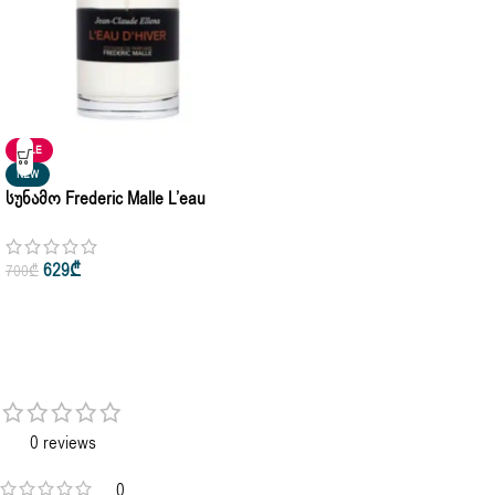
SALE
NEW
Სუნამო Frederic Malle L’eau
D’hiver Eau De Parfum 50ml
629
₾
700
₾
0 reviews
0