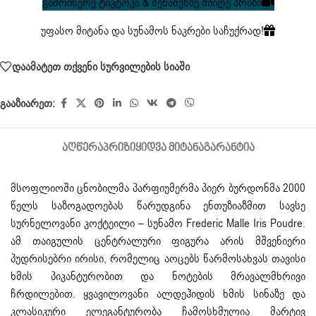
გამოიწერე ტიკტოკი & შენაძენზე მიიღე პრიზი
უფასო მიტანა და სუნამოს ნაკრები საჩუქრად!
დაამატეთ თქვენი სურვილების სიაში
გააზიარეთ:
ᲐᲦᲬᲔᲠᲐ
ᲞᲠᲘᲖᲘ
ᲧᲘᲓᲕᲐ ᲛᲘᲢᲐᲜᲐ
ᲒᲐᲠᲐᲜᲢᲘᲐ
მსოფლიოში ცნობილმა პარფიუმერმა პიერ ბურდონმა 2000
წელს საზოგადოებას წარუდგინა ენთუზიაზმით სავსე
სურნელოვანი კოქტეილი – სუნამო Frederic Malle Iris Poudre.
ამ თაიგულის ცენტრალური ფიგურა არის მშვენიერი
პუდრისებრი ირისი, რომელიც აოცებს წარმოსახვას თავისი
ხმის პიკანტურობით და ნოტების მრავალმხრივი
ჩრდილებით. ყვავილოვანი ალდეჰიდის ხმის სინაზე და
კლასიკური ელეგანტურობა ჩამოსხმულია მარტივ