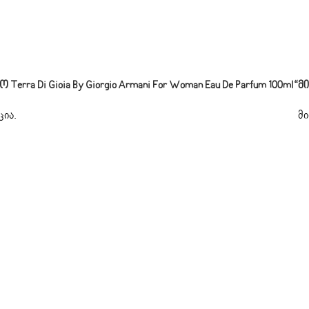
ra Di Gioia By Giorgio Armani For Woman Eau De Parfum 100ml“
Მ
ცია
.
მი