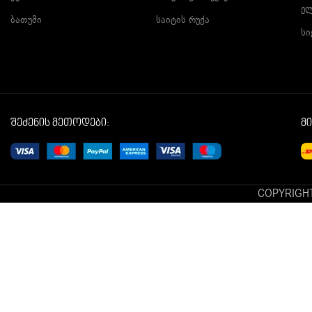
ე
ბათუმი
საიტის რუქა
სი
შეძენის მეთოდები:
მ
COPYRIGHT