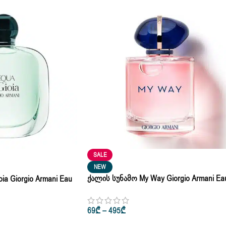
SALE
NEW
Ქალის Სუნამო My Way Giorgio Armani Ea
ia Giorgio Armani Eau
De Parfum 30ml • 50ml • 100ml
69
₾
–
495
₾