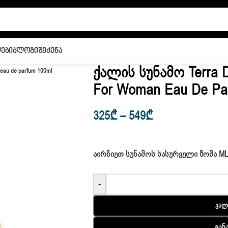
ები
Ბლოგი
Შეძენა
Ქალის Სუნამო Terra Di
 eau de parfum 100ml
For Woman Eau De Pa
325
₾
–
549
₾
ᲐᲘᲠᲩᲘᲔᲗ ᲡᲣᲜᲐᲛᲝᲡ ᲡᲐᲡᲣᲠᲕᲔᲚᲘ ᲖᲝᲛᲐ M
-
Კალ
Გან