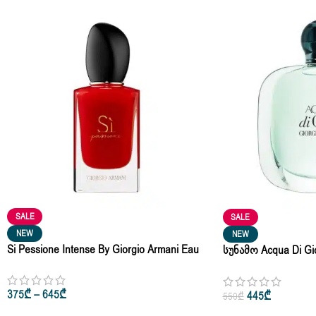
SALE
SALE
NEW
NEW
Si Pessione Intense By Giorgio Armani Eau
Სუნამო Acqua Di Gio
De Parfum 30ml • 50ml • 100ml
De Parfum 100ml
375
₾
–
645
₾
445
₾
550
₾