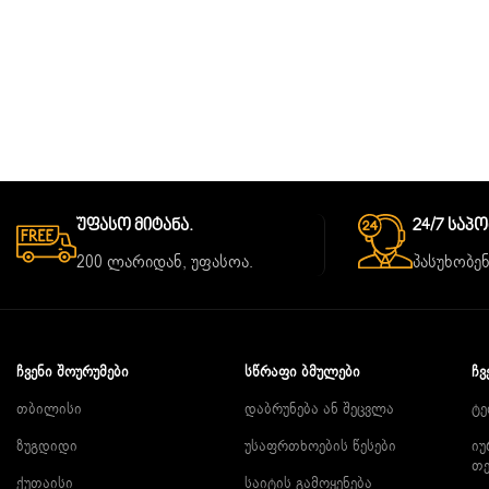
Უფასო Მიტანა.
24/7 Საპ
200 ლარიდან, უფასოა.
პასუხობენ
ᲩᲕᲔᲜᲘ ᲨᲝᲣᲠᲣᲛᲔᲑᲘ
ᲡᲬᲠᲐᲤᲘ ᲑᲛᲣᲚᲔᲑᲘ
ᲩᲕ
თბილისი
დაბრუნება ან შეცვლა
ტე
ზუგდიდი
უსაფრთხოების წესები
იუ
თ
ქუთაისი
საიტის გამოყენება