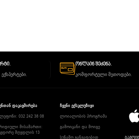
ორტი.
Ონლაინ Შეძენა.
 ექსპერტები.
კომფორტული მეთოდები.
ᲔᲜᲗᲐᲜ ᲓᲐᲙᲐᲕᲨᲘᲠᲔᲑᲐ
ᲩᲕᲔᲜᲘ ᲔᲥᲡᲙᲚᲣᲖᲘᲕᲘ
ლეფონი: 032 242 38 08
ლოიალობის პროგრამა
რიდიული მისამართი:
გამოიცანი და მოიგე
ევდორე მღვდლის 13
სუნამო განვადებით
გამოიწ