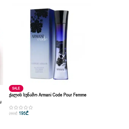
SALE
Ქალის Სუნამო Armani Code Pour Femme
Eau De Parfum 50ml | 100ml – Inspired
u
195
₾
280
₾