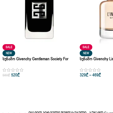
SALE
SALE
NEW
NEW
Სუნამო Givenchy Gentleman Society For
Სუნამო Givenchy Lin
Man Eau De Parfum 100ml
35ml | 50ml | 80ml
520
₾
329
₾
–
469
₾
580
₾