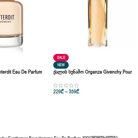
SALE
NEW
terdit Eau De Parfum
Ქალის Სუნამო Organza Givenchy Pour
Femme Eau De Parfum 50ml • 100ml
229
₾
–
359
₾