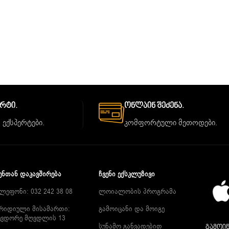
ორტი.
Ონლაინ Შეძენა.
 ექსპერტები.
კომფორტული მეთოდები.
ᲔᲜᲗᲐᲜ ᲓᲐᲙᲐᲕᲨᲘᲠᲔᲑᲐ
ᲩᲕᲔᲜᲘ ᲔᲥᲡᲙᲚᲣᲖᲘᲕᲘ
ლეფონი: 032 242 38 08
ლოიალობის პროგრამა
რიდიული მისამართი:
გამოიცანი და მოიგე
ევდორე მღვდლის 13
სუნამო განვადებით
გამოიწ