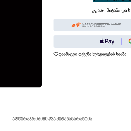
უფასო მიტანა და ს
დაამატეთ თქვენი სურვილების სიაში
ᲐᲦᲬᲔᲠᲐ
ᲞᲠᲘᲖᲘ
ᲧᲘᲓᲕᲐ ᲛᲘᲢᲐᲜᲐ
ᲒᲐᲠᲐᲜᲢᲘᲐ