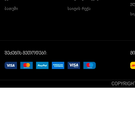
ე
ბათუმი
საიტის რუქა
სი
შეძენის მეთოდები:
მ
COPYRIGHT