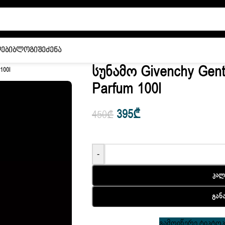
ები
Ბლოგი
Შეძენა
Სუნამო Givenchy Gen
100l
Parfum 100l
395
₾
450
₾
-
Კალ
Გან
გამოიწერე ტიკტოკი