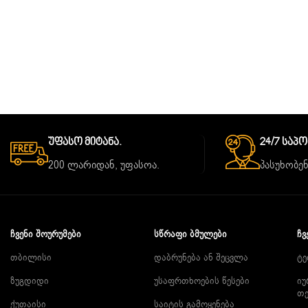
Უფასო Მიტანა.
24/7 Საპ
200 ლარიდან, უფასოა.
პასუხობენ
ᲩᲕᲔᲜᲘ ᲨᲝᲣᲠᲣᲛᲔᲑᲘ
ᲡᲬᲠᲐᲤᲘ ᲑᲛᲣᲚᲔᲑᲘ
ᲩᲕ
თბილისი
დაბრუნება ან შეცვლა
ტე
ზუგდიდი
უსაფრთხოების წესები
იუ
თ
ქუთაისი
საიტის გამოყენება