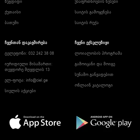
ზუგდიდი
უსაფრთხოების წესები
ქუთაისი
საიტის გამოყენება
ბათუმი
საიტის რუქა
ᲩᲕᲔᲜᲗᲐᲜ ᲓᲐᲙᲐᲕᲨᲘᲠᲔᲑᲐ
ᲩᲕᲔᲜᲘ ᲔᲥᲡᲙᲚᲣᲖᲘᲕᲘ
ტელეფონი: 032 242 38 08
ლოიალობის პროგრამა
იურიდიული მისამართი:
გამოიცანი და მოიგე
თევდორე მღვდლის 13
სუნამო განვადებით
ელ-ფოტა:
info@ciel.ge
ონლაინ კატალოგი
სიელის აქციები