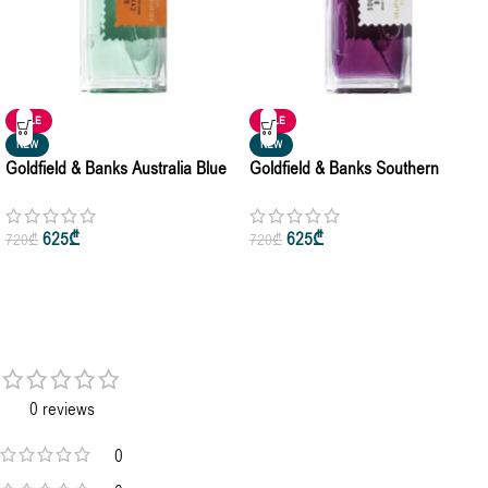
SALE
SALE
NEW
NEW
Goldfield & Banks Australia Blue
Goldfield & Banks Southern
Cypress Unisex Perfume
Bloom Unisex Perfume
Concentrate 100ml
Concentrate 100ml
625
₾
625
₾
720
₾
720
₾
0 reviews
0