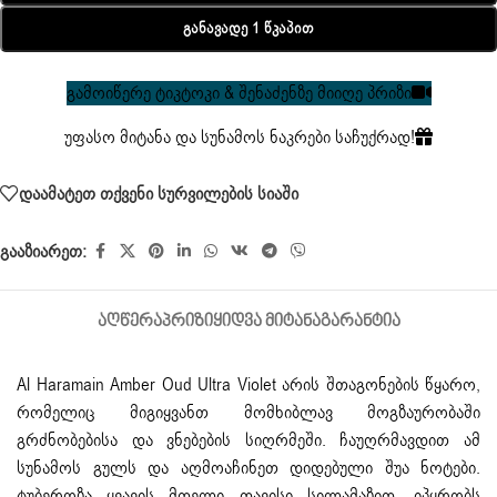
Განავადე 1 Წკაპით
გამოიწერე ტიკტოკი & შენაძენზე მიიღე პრიზი
უფასო მიტანა და სუნამოს ნაკრები საჩუქრად!
დაამატეთ თქვენი სურვილების სიაში
გააზიარეთ:
ᲐᲦᲬᲔᲠᲐ
ᲞᲠᲘᲖᲘ
ᲧᲘᲓᲕᲐ ᲛᲘᲢᲐᲜᲐ
ᲒᲐᲠᲐᲜᲢᲘᲐ
Al Haramain Amber Oud Ultra Violet არის შთაგონების წყარო,
რომელიც მიგიყვანთ მომხიბლავ მოგზაურობაში
გრძნობებისა და ვნებების სიღრმეში. ჩაუღრმავდით ამ
სუნამოს გულს და აღმოაჩინეთ დიდებული შუა ნოტები.
ტუბეროზა ყვავის მთელი თავისი სილამაზით, იპყრობს