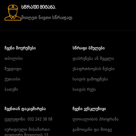
Სწრაფი Მიტანა.
მიიღეთ ნივთი სწრაფად.
ᲩᲕᲔᲜᲘ ᲨᲝᲣᲠᲣᲛᲔᲑᲘ
ᲡᲬᲠᲐᲤᲘ ᲑᲛᲣᲚᲔᲑᲘ
თბილისი
დაბრუნება ან შეცვლა
ზუგდიდი
უსაფრთხოების წესები
ქუთაისი
საიტის გამოყენება
ბათუმი
საიტის რუქა
ᲩᲕᲔᲜᲗᲐᲜ ᲓᲐᲙᲐᲕᲨᲘᲠᲔᲑᲐ
ᲩᲕᲔᲜᲘ ᲔᲥᲡᲙᲚᲣᲖᲘᲕᲘ
ტელეფონი: 032 242 38 08
ლოიალობის პროგრამა
იურიდიული მისამართი:
გამოიცანი და მოიგე
თევდორე მღვდლის 13